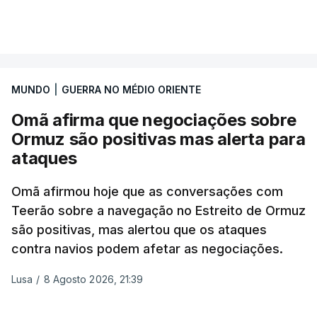
Mizrahi-Rozen, chefe da inteligência militar do
Exército israelita, em declarações citadas pelo
jornal Israel Hayom e reproduzidas por outros
meios de comunicação social do país.
MUNDO
|
GUERRA NO MÉDIO ORIENTE
"É evidente que o Hamas está a tentar passar-nos
Omã afirma que negociações sobre
a responsabilidade", acrescentou Mizrahi-Rozen.
Ormuz são positivas mas alerta para
Por seu lado, David Zini, chefe do Shin Bet -- o
ataques
serviço de segurança interna israelita --, advertiu o
Omã afirmou hoje que as conversações com
gabinete de que o acordo do Hamas sobre o roteiro
Teerão sobre a navegação no Estreito de Ormuz
para Gaza é uma "emboscada estratégica",
são positivas, mas alertou que os ataques
destinada a ganhar tempo e a garantir que Israel
contra navios podem afetar as negociações.
não volte a operar em Gaza antes das eleições,
previstas para o outono.
Lusa
/
8 Agosto 2026, 21:39
Vários ministros, entre os quais Bezalel Smotrich,