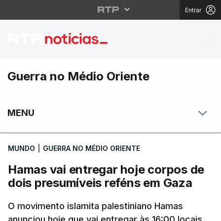
Entrar
Hamas vai entregar ho
Guerra no Médio Oriente
MENU
MUNDO
|
GUERRA NO MÉDIO ORIENTE
Hamas vai entregar hoje corpos de
dois presumíveis reféns em Gaza
O movimento islamita palestiniano Hamas
anunciou hoje que vai entregar às 16:00 locais