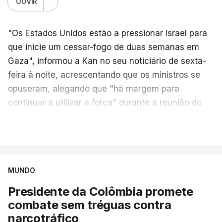
OUVIR
"Os Estados Unidos estão a pressionar Israel para
que inicie um cessar-fogo de duas semanas em
Gaza", informou a Kan no seu noticiário de sexta-
feira à noite, acrescentando que os ministros se
opuseram, alegando que "há margem para
continuar a utilizar a força" durante a reunião do
Gabinete de Segurança de quinta-feira.
VER MAIS
A ideia de uma trégua tem a ver com a
necessidade de travar os ataques com vista à
aplicação do plano de desarmamento do Hamas.
MUNDO
Presidente da Colômbia promete
Além disso, o correspondente do canal de
combate sem tréguas contra
televisão israelita i24News, que também teve
narcotráfico
acesso às deliberações do Gabinete, recordou na