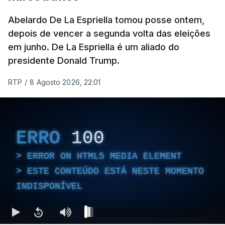
sexta-feira que, após a reunião, ficou por decidir a
Abelardo De La Espriella tomou posse ontem,
autorização formal de Israel para a entrada em
depois de vencer a segunda volta das eleições
Gaza da Força Internacional de Estabilização, um
em junho. De La Espriella é um aliado do
contingente multinacional proposto no âmbito do
presidente Donald Trump.
Conselho da Paz promovido por Trump.
RTP
/
8 Agosto 2026, 22:01
Meios de comunicação social israelitas
informaram, após a reunião do Gabinete de
Segurança do país, que o órgão presidido por
ERRO
100
Netanyahu exigiu durante a sessão de quinta-feira
a retoma dos ataques aéreos em Gaza,
ERROR ON HTML5 MEDIA ELEMENT
interrompidos desde segunda-feira.
ESTE CONTEÚDO ESTÁ NESTE MOMENTO
INDISPONÍVEL
"O Hamas aceitou o plano de 15 pontos, mas não
renunciou ao seu objetivo de destruir Israel",
advertiu durante a reunião o brigadeiro-general Ofir