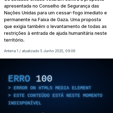
apresentada no Conselho de Segurança das
Nações Unidas para um cessar-fogo imediato e
permanente na Faixa de Gaza. Uma proposta
que exigia também o levantamento de todas as
restrições à entrada de ajuda humanitária neste
território.
Antena 1
/
atualizado 5 Junho 2025, 09:06
ERRO
100
ERROR ON HTML5 MEDIA ELEMENT
ESTE CONTEÚDO ESTÁ NESTE MOMENTO
INDISPONÍVEL