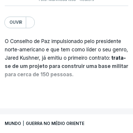
OUVIR
O Conselho de Paz impulsionado pelo presidente
norte-americano e que tem como líder o seu genro,
Jared Kushner, já emitiu o primeiro contrato:
trata-
se de um projeto para construir uma base militar
para cerca de 150 pessoas.
Segundo o diário britânico
The Guardian
, este
VER MAIS
posto avançado deverá abrigar tropas
marroquinas. O contrato foi concedido à Arkel
International, uma empresa com sede no Louisiana
MUNDO
|
GUERRA NO MÉDIO ORIENTE
que já colaborou com a Administração norte-
americana em projetos no Médio Oriente,