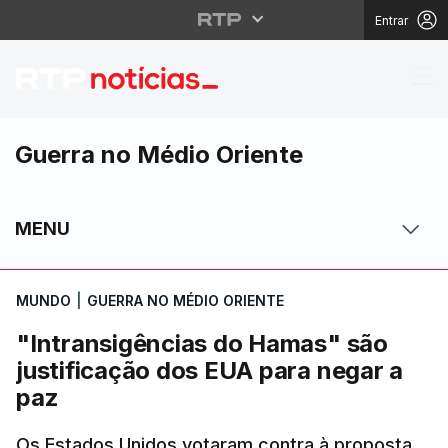
Entrar
"Intransigências do H
Guerra no Médio Oriente
MENU
MUNDO
|
GUERRA NO MÉDIO ORIENTE
"Intransigências do Hamas" são
justificação dos EUA para negar a
paz
Os Estados Unidos votaram contra à proposta