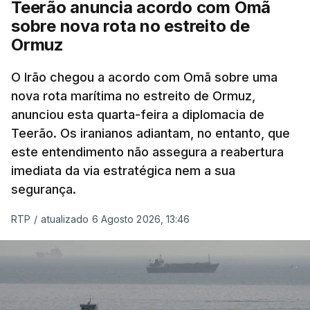
Teerão anuncia acordo com Omã
nomeadamente no Iraque.
sobre nova rota no estreito de
Ormuz
Com uma área muito reduzida,
esta pequena base
militar deverá ficar nos 60 por cento de
O Irão chegou a acordo com Omã sobre uma
nova rota marítima no estreito de Ormuz,
território de Gaza que Israel controla e a cerca
anunciou esta quarta-feira a diplomacia de
de 1,5 quilómetros da fronteira com Israel.
Teerão. Os iranianos adiantam, no entanto, que
Permite, desta forma, uma extração rápida em
este entendimento não assegura a reabertura
caso de ataque.
imediata da via estratégica nem a sua
segurança.
Segundo um funcionário do Conselho de Paz, a
organização está na “fase final de preparação de
RTP
/
atualizado 6 Agosto 2026, 13:46
vários contratos” e que um deles “diz respeito às
instalações de apoio à Força Internacional de
Estabilização”.
“Este contrato será um dos muitos essenciais para