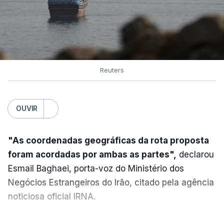
ERRO
100
ERROR ON HTML5 MEDIA ELEMENT
ESTE CONTEÚDO ESTÁ NESTE
MOMENTO INDISPONÍVEL
Reuters
OUVIR
Na terça-feira, Donald Trump e o emir do Catar,
xeque Tamim bin Hamad al-Thani, conversaram
por telefone sobre os esforços para "acalmar as
"As coordenadas geográficas da rota proposta
tensões"
entre Washington e Teerão e "aproximar
foram acordadas por ambas as partes",
declarou
as duas partes", indicou o palácio do Qatar num
Esmail Baghaei, porta-voz do Ministério dos
comunicado.
Negócios Estrangeiros do Irão, citado pela agência
noticiosa oficial IRNA.
Em consequência da retoma dos esforços
diplomáticos, o preço do petróleo afundou em Wall