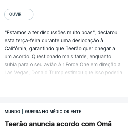
OUVIR
"Estamos a ter discussões muito boas", declarou
esta terça-feira durante uma deslocação à
Califórnia, garantindo que Teerão quer chegar a
um acordo. Questionado mais tarde, enquanto
subia para o seu avião Air Force One em direção a
Las Vegas, Donald Trump estimou que isso poderia
acontecer "amanhã [hoje] ou no dia seguinte".
VER MAIS
O secretário de Estado norte-americano, Marco
Rubio, tinha dado conta na terça-feira de
"progressos" nas negociações com o Irão e Omã,
MUNDO
|
GUERRA NO MÉDIO ORIENTE
cujas costas se situam ao longo do estreito.
Teerão anuncia acordo com Omã