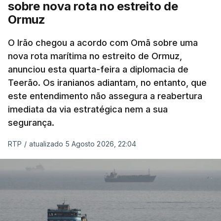
sobre nova rota no estreito de
Segundo o meio de comunicação Axios, que cita
Ormuz
"fontes regionais" não identificadas, e
stá em
discussão um acordo temporário de 60 dias
O Irão chegou a acordo com Omã sobre uma
para organizar a passagem no estreito entre o
nova rota marítima no estreito de Ormuz,
Irão e o sultanato de Omã.
anunciou esta quarta-feira a diplomacia de
Teerão. Os iranianos adiantam, no entanto, que
Este acordo preliminar prevê, segundo o Axios, que
este entendimento não assegura a reabertura
todo o transporte marítimo que entre através do
imediata da via estratégica nem a sua
estreito utilize uma rota a norte nas águas
segurança.
iranianas, e que qualquer navio que saia siga uma
trajetória meridional nas águas controladas por
RTP
/
atualizado 5 Agosto 2026, 22:04
Omã, tudo isto sem portagens ou direitos de
passagem. A via central seria desminada durante
este período de 60 dias.