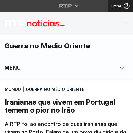
Entrar
Iranianas que vivem e
Guerra no Médio Oriente
MENU
MUNDO
|
GUERRA NO MÉDIO ORIENTE
Iranianas que vivem em Portugal
temem o pior no Irão
A RTP foi ao encontro de duas iranianas que
vivem no Porto. Falam de um povo dividido e do