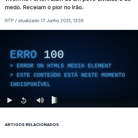
medo. Receiam o pior no Irão.
RTP
/
atualizado 17 Junho 2025, 13:59
ERRO
100
ERROR ON HTML5 MEDIA ELEMENT
ESTE CONTEÚDO ESTÁ NESTE MOMENTO
INDISPONÍVEL
ARTIGOS RELACIONADOS