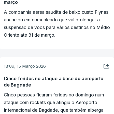
março
O objetivo de Nova Deli é conseguir a passagem
de dois navios petroleiros.
A companhia aérea saudita de baixo custo Flynas
anunciou em comunicado que vai prolongar a
A Índia importa cerca de 60% do gás de petróleo
suspensão de voos para vários destinos no Médio
liquefeito (GPL) utilizado pelas habitações, sendo
Oriente até 31 de março.
que quase 90% deste fornecimento provém de
produtores do Golfo, como a Arábia Saudita e os
Emirados Árabes Unidos. Grande parte deste
combustível é transportado pelo Estreito de
18:09, 15 Março 2026
Ormuz.
Cinco feridos no ataque a base do aeroporto
de Bagdade
Mais de 330 milhões de famílias indianas
Cinco pessoas ficaram feridas no domingo num
dependem de botijas de GPL para cozinhar.
ataque com rockets que atingiu o Aeroporto
Internacional de Bagdade, que também alberga
Vídeos que circulam nas redes sociais mostram