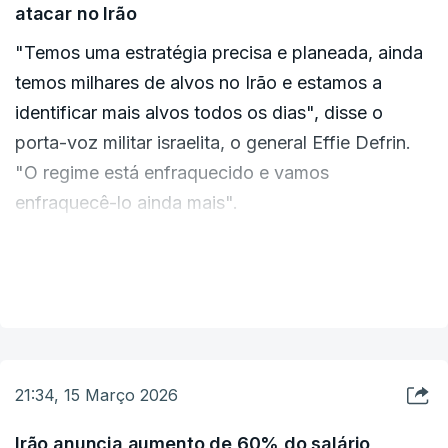
Uma outra jogadora também já tinha mudado de
atacar no Irão
provável, sim."
opinião e tinha partido entretanto. Com a partida
"Temos uma estratégia precisa e planeada, ainda
de hoje somam-se cinco elementos da equipa do
temos milhares de alvos no Irão e estamos a
grupo inicial de sete.
identificar mais alvos todos os dias", disse o
porta-voz militar israelita, o general Effie Defrin.
"O regime está enfraquecido e vamos
enfraquecê-lo ainda mais".
O exército israelita tinha anunciado algumas horas
VER MAIS
antes uma "grande onda" de ataques contra
infraestruturas no oeste do Irão.
21:34, 15 Março 2026
Irão anuncia aumento de 60% do salário