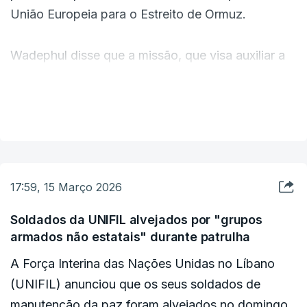
segurança, acrescentou o comunicado.
União Europeia para o Estreito de Ormuz.
Wadephul disse que a missão, que visa auxiliar a
passagem de carga comercial através do Mar
Vermelho, "não é eficaz".
VER MAIS
"E é por isso que sou muito cético de que a
extensão da Aspides ao Estreito de Ormuz
proporcionaria maior segurança", disse em
17:59, 15 Março 2026
entrevista à emissora alemã ARD.
Soldados da UNIFIL alvejados por "grupos
armados não estatais" durante patrulha
Johann Wadephul, garantiu assim que o seu país
não participará numa missão para garantir a
A Força Interina das Nações Unidas no Líbano
segurança no Estreito de Ormuz, atualmente
(UNIFIL) anunciou que os seus soldados de
bloqueado pelas ações de retaliação do Irão
manutenção da paz foram alvejados no domingo,