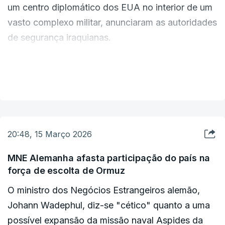
um centro diplomático dos EUA no interior de um
longas filas em frente a revendedores de gás de
vasto complexo militar, anunciaram as autoridades
cozinha em várias cidades indianas, à medida que
de segurança iraquianas.
crescem as preocupações com a interrupção do
fornecimento. Alguns restaurantes também
"Cinco rockets atingiram o Aeroporto
fecharam temporariamente devido à escassez.
VER MAIS
Internacional de Bagdade e os seus arredores,
ferindo quatro funcionários e agentes de
segurança, além de um engenheiro", disse o
gabinete de imprensa dos serviços de segurança
20:48, 15 Março 2026
em comunicado.
MNE Alemanha afasta participação do país na
força de escolta de Ormuz
Os projécteis caíram dentro da área civil do
aeroporto, bem como numa estação de
O ministro dos Negócios Estrangeiros alemão,
tratamento de águas, perto de uma base da força
Johann Wadephul, diz-se "cético" quanto a uma
aérea militar iraquiana e numa prisão de alta
possível expansão da missão naval Aspides da