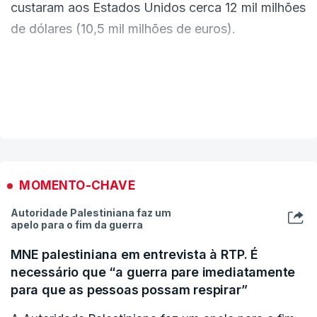
custaram aos Estados Unidos cerca 12 mil milhões
de dólares (10,5 mil milhões de euros).
Hassett confirmou este valor à cadeia NBC News,
no seguimento da informação que recebeu na
VER MAIS
semana passada à porta fechada de altos
militares norte-americanos durante uma reunião
com membros do Congresso e responsáveis da
administração em Washington.
MOMENTO-CHAVE
Autoridade Palestiniana faz um
O também diretor do Conselho Económico
apelo para o fim da guerra
Nacional recusou, no entanto, confirmar os
MNE palestiniana em entrevista à RTP. É
rumores de que a Casa Branca estaria a preparar
necessário que “a guerra pare imediatamente
um pedido ao Congresso para mais 50 mil milhões
para que as pessoas possam respirar”
de dólares (43,6 mil milhões de euros) em gastos