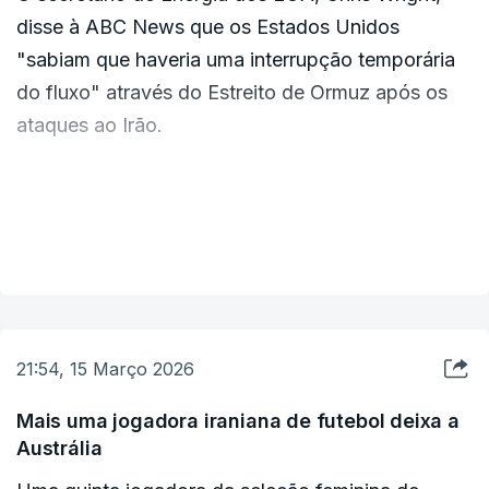
disse à
ABC News
que os Estados Unidos
"sabiam que haveria uma interrupção temporária
do fluxo" através do Estreito de Ormuz após os
ataques ao Irão.
Havia muitos planos de contingência, disse, e isso
envolvia "alguns aliados", incluindo a Arábia
VER MAIS
Saudita, que posicionaram "mais de 100 milhões
de barris" de petróleo em stocks fora do Médio
Oriente antes do conflito.
21:54, 15 Março 2026
"Foi feito um planeamento meticuloso para o que
poderia acontecer ao Estreito de Ormuz, como
Mais uma jogadora iraniana de futebol deixa a
Austrália
lidar com isso", disse.