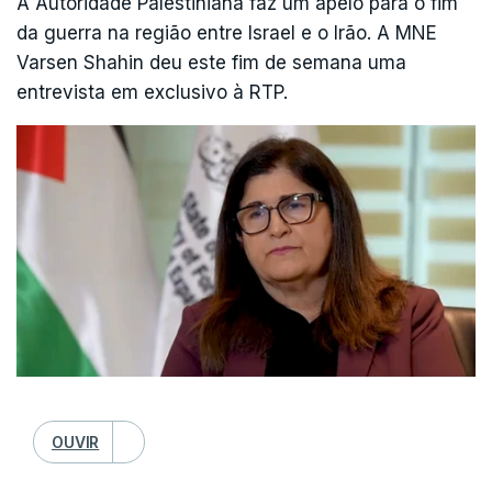
A Autoridade Palestiniana faz um apelo para o fim
com a ofensiva aérea conjunta com Israel,
da guerra na região entre Israel e o Irão. A MNE
desencadeada em 28 de fevereiro contra a
Varsen Shahin deu este fim de semana uma
República Islâmica.
entrevista em exclusivo à RTP.
"Já temos as armas necessárias, por isso não
creio que um reforço seja preciso ", disse Hassett,
apesar de reconhecer que o Pentágono prevê
mais duas a quatro semanas de operações.
O Governo de Israel anunciou pelo seu lado mais
2,6 mil milhões de shekels (cerca de 723 milhões
de euros) para a "aquisição urgente e essencial
de equipamento de defesa" para as suas
operações militares no Irão e no vizinho Líbano,
OUVIR
após ter aprovado na passada semana um