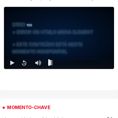
ERRO
100
ERROR ON HTML5 MEDIA ELEMENT
ESTE CONTEÚDO ESTÁ NESTE
MOMENTO INDISPONÍVEL
MOMENTO-CHAVE