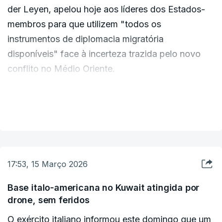
der Leyen, apelou hoje aos líderes dos Estados-
membros para que utilizem "todos os
instrumentos de diplomacia migratória
disponíveis" face à incerteza trazida pelo novo
conflito no Médio Oriente.
"Embora, por agora, o conflito não se tenha
VER MAIS
traduzido em fluxos migratórios imediatos em
direção à UE [União Europeia], o futuro
permanece incerto e exige a mobilização plena de
todos os instrumentos de diplomacia migratória
17:53, 15 Março 2026
ao nosso dispor", afirmou a líder do executivo
comunitário, numa carta dirigida aos líderes dos
Base italo-americana no Kuwait atingida por
drone, sem feridos
27 Estados-membros, que se reúnem na quinta-
feira em Bruxelas.
O exército italiano informou este domingo que um