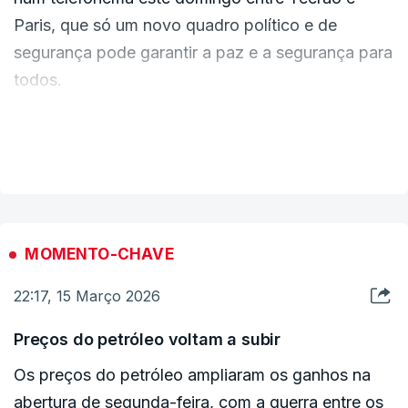
imediato.
Paris, que só um novo quadro político e de
segurança pode garantir a paz e a segurança para
todos.
Esse novo quadro deverá garantir que o Irão
VER MAIS
nunca irá adquirir armas nucleares, sublinhou.
Macron disse ainda que era "inaceitável" que a
França fosse "alvo" na escalada regional
MOMENTO-CHAVE
desencadeada pela guerra no Irão e exigiu o
22:17, 15 Março 2026
regresso "rápido" de dois cidadãos franceses
detidos no Irão.
Preços do petróleo voltam a subir
Os preços do petróleo ampliaram os ganhos na
"Lembrei-lhe que a França está a intervir dentro
abertura de segunda-feira, com a guerra entre os
de um quadro estritamente defensivo para