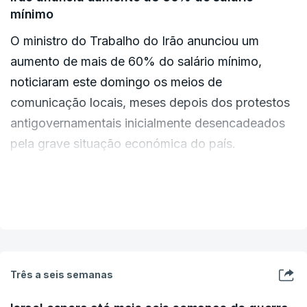
mínimo
O ministro do Trabalho do Irão anunciou um
aumento de mais de 60% do salário mínimo,
noticiaram este domingo os meios de
comunicação locais, meses depois dos protestos
antigovernamentais inicialmente desencadeados
pela grave situação económica do país.
O país ajusta o salário mínimo anualmente de
VER MAIS
acordo com a inflação, que disparou sob a
pressão das sanções internacionais nos meses
que antecederam a guerra desencadeada pelos
ataques aéreos israelitas e norte-americanos a 28
Três a seis semanas
de fevereiro.