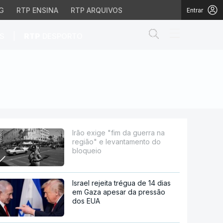
G
RTP ENSINA
RTP ARQUIVOS
Entrar
Abrir campo de
|
S
RTP
DESPORTO
vantamento do bloqueio
Irão exige "fim da guerra na
região" e levantamento do
bloqueio
Israel rejeita trégua de 14 dias
em Gaza apesar da pressão
dos EUA