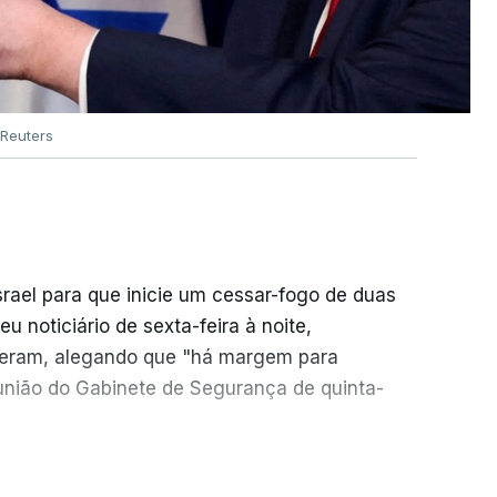
Reuters
srael para que inicie um cessar-fogo de duas
 noticiário de sexta-feira à noite,
seram, alegando que "há margem para
reunião do Gabinete de Segurança de quinta-
necessidade de travar os ataques com vista à
ER MAIS