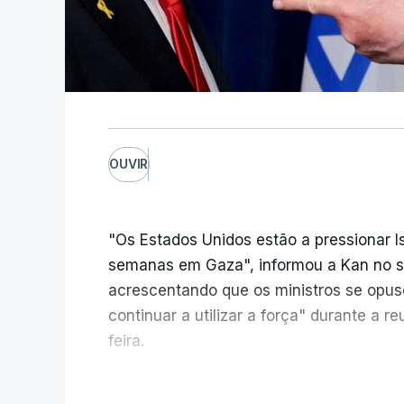
OUVIR
"Os Estados Unidos estão a pressionar I
semanas em Gaza", informou a Kan no seu
acrescentando que os ministros se opu
continuar a utilizar a força" durante a 
feira.
A ideia de uma trégua tem a ver com a 
V