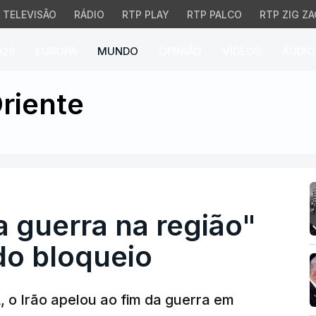
TELEVISÃO
RÁDIO
RTP PLAY
RTP PALCO
RTP ZIG ZA
026
EUROPA
MUNDO
OPINIÃO
VÍDEOS
ÁUDIO
 guerra na região" e le
riente
a guerra na região"
do bloqueio
 o Irão apelou ao fim da guerra em