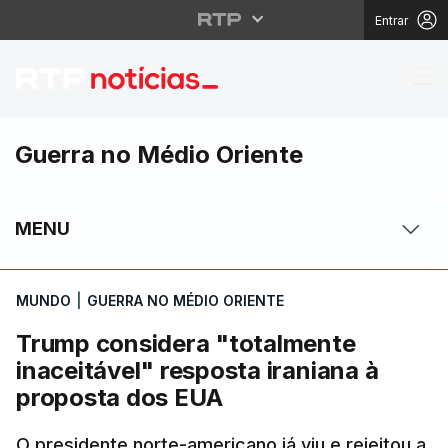
Entrar
Trump considera "total
Guerra no Médio Oriente
MENU
MUNDO
|
GUERRA NO MÉDIO ORIENTE
Trump considera "totalmente
inaceitável" resposta iraniana à
proposta dos EUA
O presidente norte-americano já viu e rejeitou a