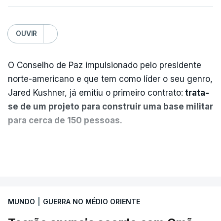
OUVIR
O Conselho de Paz impulsionado pelo presidente
norte-americano e que tem como líder o seu genro,
Jared Kushner, já emitiu o primeiro contrato:
trata-
se de um projeto para construir uma base militar
para cerca de 150 pessoas.
Segundo o diário britânico
The Guardian
, este
VER MAIS
posto avançado deverá abrigar tropas
marroquinas. O contrato foi concedido à Arkel
International, uma empresa com sede no Louisiana
MUNDO
|
GUERRA NO MÉDIO ORIENTE
que já colaborou com a Administração norte-
americana em projetos no Médio Oriente,