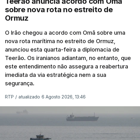
Teerão anuncia acordo com Omã
nomeadamente no Iraque.
sobre nova rota no estreito de
Ormuz
Com uma área muito reduzida,
esta pequena base
militar deverá ficar nos 60 por cento de
O Irão chegou a acordo com Omã sobre uma
nova rota marítima no estreito de Ormuz,
território de Gaza que Israel controla e a cerca
anunciou esta quarta-feira a diplomacia de
de 1,5 quilómetros da fronteira com Israel.
Teerão. Os iranianos adiantam, no entanto, que
Permite, desta forma, uma extração rápida em
este entendimento não assegura a reabertura
caso de ataque.
imediata da via estratégica nem a sua
segurança.
Segundo um funcionário do Conselho de Paz, a
organização está na “fase final de preparação de
RTP
/
atualizado 6 Agosto 2026, 13:46
vários contratos” e que um deles “diz respeito às
instalações de apoio à Força Internacional de
Estabilização”.
“Este contrato será um dos muitos essenciais para