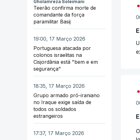
Gholamreza Soleimani
Teerão confirma morte de
comandante da força
0
paramilitar Basij
E
19:00, 17 Março 2026
U
Portuguesa atacada por
e
colonos israelitas na
Cisjordânia está "bem e em
segurança"
18:35, 17 Março 2026
Grupo armado pró-iraniano
no Iraque exige saída de
0
todos os soldados
E
estrangeiros
O
17:37, 17 Março 2026
l