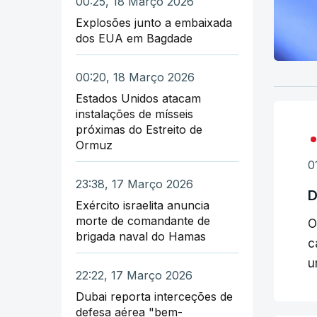
00:25, 18 Março 2026
Explosões junto a embaixada
dos EUA em Bagdade
00:20, 18 Março 2026
Estados Unidos atacam
instalações de mísseis
próximas do Estreito de
Ormuz
0
23:38, 17 Março 2026
D
Exército israelita anuncia
morte de comandante de
O
brigada naval do Hamas
c
u
22:22, 17 Março 2026
Dubai reporta interceções de
defesa aérea "bem-