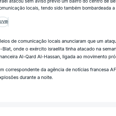
srael atacou sem aviso prévio um bairro do centro de Be
omunicação locais, tendo sido também bombardeada a pe
UVIR
eios de comunicação locais anunciaram que um ataque
l-Blat, onde o exército israelita tinha atacado na sem
inanceira Al-Qard Al-Hassan, ligada ao movimento pró
m correspondente da agência de notícias francesa AFP
xplosões durante a noite.