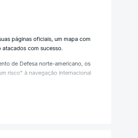
suas páginas oficiais, um mapa com
ido atacados com sucesso.
nto de Defesa norte-americano, os
um risco" à navegação internacional
mar a morte do secretário do
 na sequência de um ataque aéreo
rump, criticar vários membros da NATO
o Estreito de Ormuz.