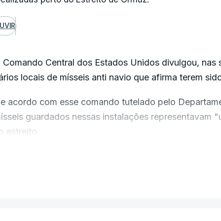
UVIR
 Comando Central dos Estados Unidos divulgou, nas 
ários locais de mísseis anti navio que afirma terem s
e acordo com esse comando tutelado pelo Departame
ísseis guardados nessas instalações representavam "
o estreito.
 anúncio ocorre poucas horas depois de Teerão confir
VER MAIS
onselho Supremo de Segurança Nacional, Ali Larijani,
sraelita, e de o presidente norte-americano, Donald T
or recusarem colaborar no esforço para a reabertura d