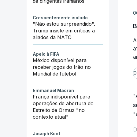
de dirigentes iranianos
O
t
0
Crescentemente isolado
"Não estou surpreendido".
B
Trump insiste em críticas a
aliados da NATO
A
a
Apelo à FIFA
a
México disponível para
receber jogos do Irão no
O
Mundial de futebol
Emmanuel Macron
"
França indisponível para
operações de abertura do
s
Estreito de Ormuz "no
"
contexto atual"
D
Joseph Kent