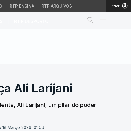
G
RTP ENSINA
RTP ARQUIVOS
Entrar
Abrir campo de
|
S
RTP
DESPORTO
Ali Larijani
 Ali Larijani
e, Ali Larijani, um pilar do poder
o 18 Março 2026, 01:06