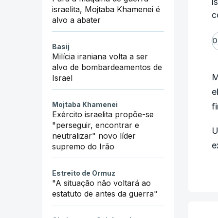
I
israelita, Mojtaba Khamenei é
c
alvo a abater
O
Basij
Milícia iraniana volta a ser
alvo de bombardeamentos de
M
Israel
e
Mojtaba Khamenei
f
Exército israelita propõe-se
"perseguir, encontrar e
U
neutralizar" novo líder
e
supremo do Irão
Estreito de Ormuz
"A situação não voltará ao
estatuto de antes da guerra"