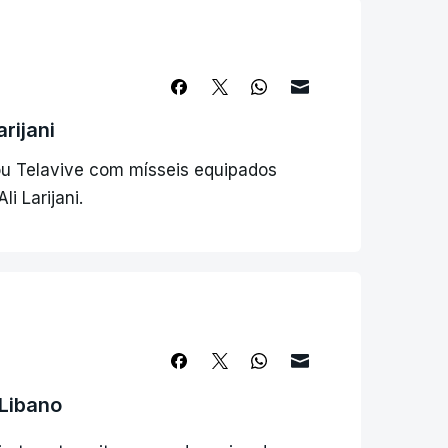
rijani
cou Telavive com mísseis equipados
i Larijani.
 Libano