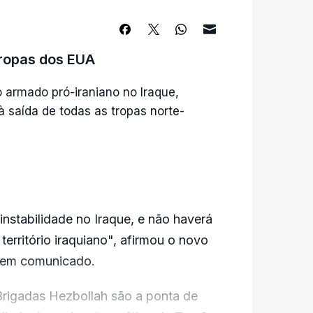
s estratégicas do mundo, está
evido às tensões militares em curso.
tropas dos EUA
o armado pró-iraniano no Iraque,
 saída de todas as tropas norte-
instabilidade no Iraque, e não haverá
território iraquiano", afirmou o novo
, em comunicado.
Brigadas Hezbollah são a ponta de