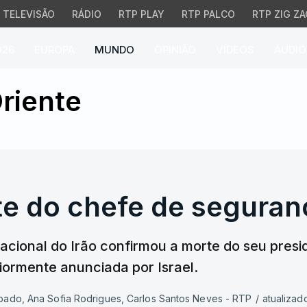
TELEVISÃO
RÁDIO
RTP PLAY
RTP PALCO
RTP ZIG ZA
026
EUROPA
MUNDO
OPINIÃO
VÍDEOS
ÁUDIO
e do chefe de segurança 
riente
e do chefe de segurança
nal do Irão confirmou a morte do seu president
eriormente anunciada por Israel.
mbado, Ana Sofia Rodrigues, Carlos Santos Neves - RTP
/
atualizad