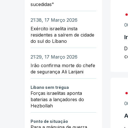
sucedidas"
21:38, 17 Março 2026
0
Exército israelita insta
residentes a saírem de cidade
I
do sul do Líbano
D
c
21:29, 17 Março 2026
Irão confirma morte do chefe
de segurança Ali Larijani
Líbano sem trégua
Forças israelitas aponta
baterias a lançadores do
0
Hezbollah
A
Ponto de situação
Para a máquina de guerra