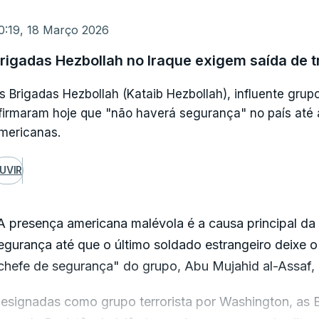
 Estreito de Ormuz, uma das passagens marítimas mai
emporariamente fechado pelo Irão desde 15 de março d
0:19, 18 Março 2026
rigadas Hezbollah no Iraque exigem saída de 
s Brigadas Hezbollah (Kataib Hezbollah), influente grup
firmaram hoje que "não haverá segurança" no país até à
mericanas.
UVIR
A presença americana malévola é a causa principal da 
egurança até que o último soldado estrangeiro deixe o 
chefe de segurança" do grupo, Abu Mujahid al-Assaf
esignadas como grupo terrorista por Washington, as 