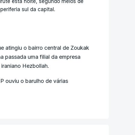
irute esta noite, segundo meios de
riferia sul da capital.
 atingiu o bairro central de Zoukak
ana passada uma filial da empresa
 iraniano Hezbollah.
 ouviu o barulho de várias