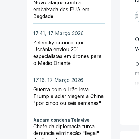
Novo ataque contra
embaixada dos EUA em
Bagdade
O
17:41, 17 Março 2026
O
Zelensky anuncia que
v
Ucrânia enviou 201
especialistas em drones para
o Médio Oriente
D
m
17:16, 17 Março 2026
n
Guerra com o Irão leva
Trump a adiar viagem à China
O
"por cinco ou seis semanas"
C
i
Ancara condena Telavive
p
Chefe da diplomacia turca
denuncia eliminação "ilegal"