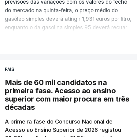
previsões das variações com os valores do fecho
do mercado na quinta-feira, o preço médio do
gasóleo simples deverá atingir 1,931 euros por litro,
enquanto o da gasolina simples 95 deverá recuar
para 1,855 euros por litro.
VER MAIS
A média final só ficará fechada ao final do dia,
podendo ainda registar alterações em função da
evolução das cotações internacionais do petróleo,
PAÍS
e o custo final na bomba poderá variar conforme o
Mais de 60 mil candidatos na
posto de abastecimento, a marca e a localização.
primeira fase. Acesso ao ensino
superior com maior procura em três
A atualização do desconto do Imposto sobre os
décadas
Produtos Petrolíferos (ISP) também poderá
alterar os valores previstos.
A primeira fase do Concurso Nacional de
Acesso ao Ensino Superior de 2026 registou
O Governo comprometeu-se a aplicar uma redução