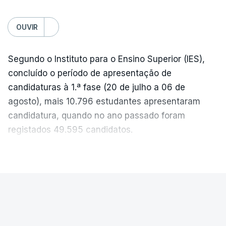
c/Lusa
OUVIR
Segundo o Instituto para o Ensino Superior (IES),
concluído o período de apresentação de
candidaturas à 1.ª fase (20 de julho a 06 de
agosto), mais 10.796 estudantes apresentaram
candidatura, quando no ano passado foram
registados 49.595 candidatos.
"Os resultados da 1ª fase do concurso nacional de
VER MAIS
acesso mostram que em 2026 se registou o
número mais elevado de candidatos nos últimos 30
anos, exceto nos anos da pandemia de Covid-19,
PAÍS
durante os quais foram adotadas regras
Exames Nacionais. Resultados da
excecionais para a conclusão do ensino