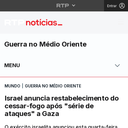
Entrar
Israel anuncia restab
Guerra no Médio Oriente
MENU
MUNDO
|
GUERRA NO MÉDIO ORIENTE
Israel anuncia restabelecimento do
cessar-fogo após "série de
ataques" a Gaza
O exército israelita anunciou esta quarta-feira