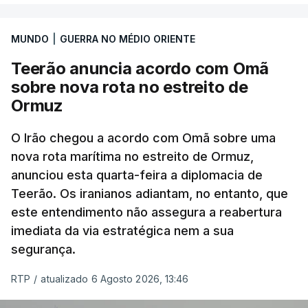
marroquinas. O contrato foi concedido à Arkel
International, uma empresa com sede no Louisiana
MUNDO
|
GUERRA NO MÉDIO ORIENTE
que já colaborou com a Administração norte-
americana em projetos no Médio Oriente,
Teerão anuncia acordo com Omã
nomeadamente no Iraque.
sobre nova rota no estreito de
Ormuz
Com uma área muito reduzida,
esta pequena base
militar deverá ficar nos 60 por cento de
O Irão chegou a acordo com Omã sobre uma
nova rota marítima no estreito de Ormuz,
território de Gaza que Israel controla e a cerca
anunciou esta quarta-feira a diplomacia de
de 1,5 quilómetros da fronteira com Israel.
Teerão. Os iranianos adiantam, no entanto, que
Permite, desta forma, uma extração rápida em
este entendimento não assegura a reabertura
caso de ataque.
imediata da via estratégica nem a sua
segurança.
Segundo um funcionário do Conselho de Paz, a
organização está na “fase final de preparação de
RTP
/
atualizado 6 Agosto 2026, 13:46
vários contratos” e que um deles “diz respeito às