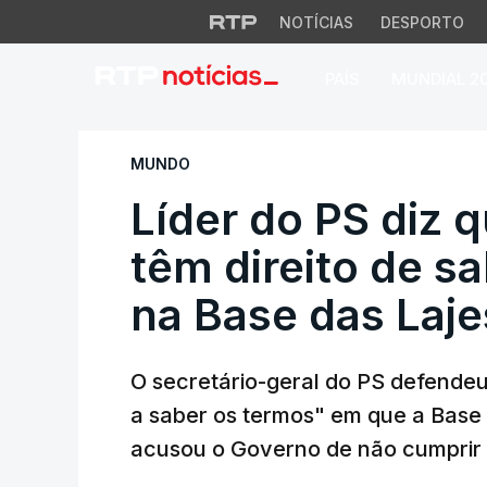
NOTÍCIAS
DESPORTO
PAÍS
MUNDIAL 2
Líder do PS diz qu
MUNDO
Líder do PS diz 
têm direito de s
na Base das Laje
O secretário-geral do PS defendeu
a saber os termos" em que a Base d
acusou o Governo de não cumprir 