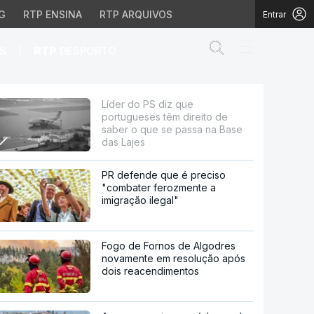
G
RTP ENSINA
RTP ARQUIVOS
Entrar
Abrir campo de
|
S
RTP
DESPORTO
to de saber o que se p
Líder do PS diz que
portugueses têm direito de
saber o que se passa na Base
das Lajes
PR defende que é preciso
"combater ferozmente a
imigração ilegal"
Fogo de Fornos de Algodres
novamente em resolução após
dois reacendimentos