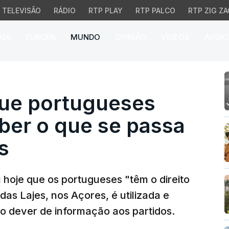
TELEVISÃO
RÁDIO
RTP PLAY
RTP PALCO
RTP ZIG ZA
026
EUROPA
MUNDO
OPINIÃO
VÍDEOS
ÁUDIO
e portugueses têm direi
que portugueses
aber o que se passa
s
 hoje que os portugueses "têm o direito
as Lajes, nos Açores, é utilizada e
o dever de informação aos partidos.