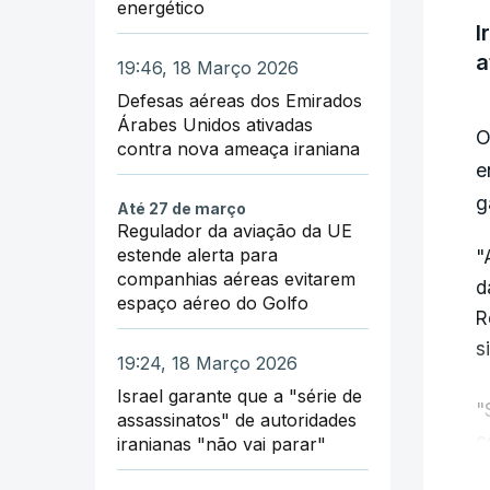
energético
d
I
a
19:46, 18 Março 2026
A
Defesas aéreas dos Emirados
d
Árabes Unidos ativadas
O
a
contra nova ameaça iraniana
e
g
c
Até 27 de março
Regulador da aviação da UE
estende alerta para
"
companhias aéreas evitarem
d
espaço aéreo do Golfo
R
s
19:24, 18 Março 2026
Israel garante que a "série de
"
assassinatos" de autoridades
c
iranianas "não vai parar"
s