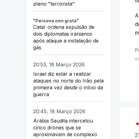
i
plano "terrorista"
A
"Persona non grata"
d
Catar ordena expulsão de
m
dois diplomatas iranianos
após ataque a instalação de
gás
P
e
20:53, 18 Março 2026
Israel diz estar a realizar
O
ataques no norte do Irão pela
f
primeira vez desde o início da
i
guerra
N
20:45, 18 Março 2026
p
Arábia Saudita intercetou
cinco drones que se
aproximavam de complexo
2
S