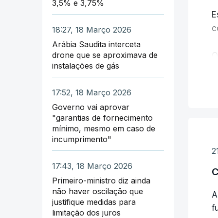
3,5% e 3,75%
E
c
18:27, 18 Março 2026
Arábia Saudita interceta
drone que se aproximava de
O
instalações de gás
A
17:52, 18 Março 2026
O
Governo vai aprovar
i
"garantias de fornecimento
a
mínimo, mesmo em caso de
incumprimento"
2
17:43, 18 Março 2026
C
Primeiro-ministro diz ainda
não haver oscilação que
A
justifique medidas para
f
limitação dos juros