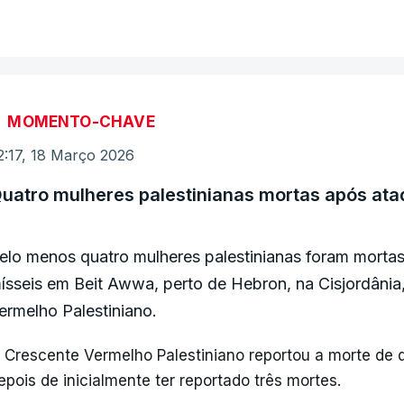
VER MAIS
gências de notícias iranianas IRIB e Fars.
MOMENTO-CHAVE
2:17, 18 Março 2026
uatro mulheres palestinianas mortas após ata
elo menos quatro mulheres palestinianas foram morta
ísseis em Beit Awwa, perto de Hebron, na Cisjordânia
ermelho Palestiniano.
 Crescente Vermelho Palestiniano reportou a morte de 
epois de inicialmente ter reportado três mortes.