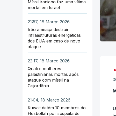
Míssil iraniano faz uma vítima
mortal em Israel
21:57, 18 Março 2026
Irão ameaça destruir
infraestruturas energéticas
dos EUA em caso de novo
ataque
22:17, 18 Março 2026
Quatro mulheres
palestinianas mortas após
0
ataque com míssil na
Cisjordânia
M
21:04, 18 Março 2026
Kuwait detém 10 membros do
U
Hezbollah por suspeita de