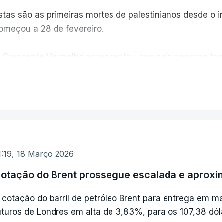
stas são as primeiras mortes de palestinianos desde o i
omeçou a 28 de fevereiro.
 Crescente Vermelho acrescentou que seis pessoas tam
wa, perto de Hebron, no sul de Israel.
VER MAIS
 exército israelita, que ocupa a Cisjordânia desde 1967,
dentificado "mísseis lançados do Irão", acrescentando qu
meaça".
1:19, 18 Março 2026
otação do Brent prossegue escalada e aproxi
 cotação do barril de petróleo Brent para entrega em m
uturos de Londres em alta de 3,83%, para os 107,38 dól