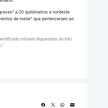
aniano.
graves" a 20 quilómetros a nordeste
mentos de metal" que pertenceriam ao
entificado mísseis disparados do Irão
a".
o foi causada por mísseis com ogiva de
s de atingirem o alvo, dificultando a
unciou as primeiras mortes causadas
onflito do Médio Oriente.
lestinas que se encontravam num salão