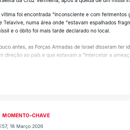
sraelita da Cruz Vermelha, após a queda de um míssil ir
 vítima foi encontrada "inconsciente e com ferimentos 
e Telavive, numa área onde "estavam espalhados frag
íssil e o óbito foi mais tarde declarado no local.
ouco antes, as Forças Armadas de Israel disseram ter id
m direção ao país e que estavam a "intercetar a ameaç
 exército israelita afirmou à agência EFE que a explosã
VER MAIS
ragmentação, que disparam dezenas de submunições ante
nterceção.
a mesma altura, o Crescente Vermelho Palestiniano an
or mísseis iranianos em território palestiniano no atual c
MOMENTO-CHAVE
1:57, 18 Março 2026
egundo a EuropaPress, trata-se de quatro mulheres pa