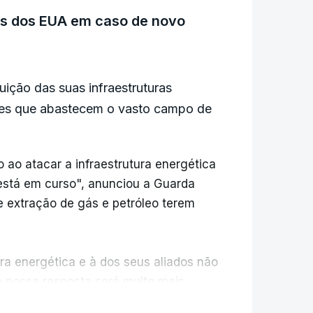
pada.
cas dos EUA em caso de novo
das no mesmo incidente, na sequência
ficuldades de acesso às vítimas devido
ição das suas infraestruturas
ções que abastecem o vasto campo de
ao atacar a infraestrutura energética
 está em curso", anunciou a Guarda
de extração de gás e petróleo terem
ura energética e à dos seus aliados não
a nossa resposta será muito mais
fonte num comunicado divulgado pelas