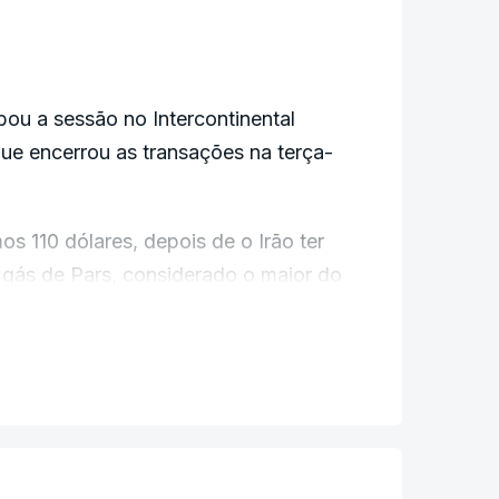
bou a sessão no Intercontinental
ue encerrou as transações na terça-
s 110 dólares, depois de o Irão ter
gás de Pars, considerado o maior do
ias e outros campos na região.
benefício para o inimigo sionista
rio, só agravam a situação e podem
ar todo o mundo", disse o presidente