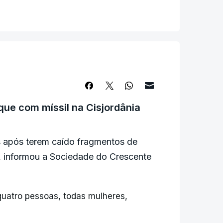
que com míssil na Cisjordânia
s após terem caído fragmentos de
, informou a Sociedade do Crescente
quatro pessoas, todas mulheres,