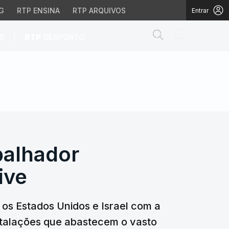
G
RTP ENSINA
RTP ARQUIVOS
Entrar
Abrir campo de
|
S
RTP
DESPORTO
alhador estrangeiro mor
balhador
ive
 os Estados Unidos e Israel com a
nstalações que abastecem o vasto