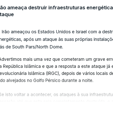
e beleza perto da cidade de Hebron, na Cisjordânia ocu
rão ameaça destruir infraestruturas energéti
taque
 EFE refere três vítimas mortais confirmadas e 13 feri
o qual o Crescente Vermelho Palestiniano criticou as di
 Irão ameaçou os Estados Unidos e Israel com a destru
os controlos de estradas pelas forças israelitas.
nergéticas, após um ataque às suas próprias instala
ás de South Pars/North Dome.
/ Lusa
Advertimos mais uma vez que cometeram um grave erro 
a República Islâmica e que a resposta a este ataque já
evolucionária Islâmica (IRGC), depois de vários locais 
ido alvejados no Golfo Pérsico durante a noite.
Se isto voltar a acontecer, os ataques à sua infraestrut
essarão até que esta seja completamente destruída, e 
evera do que os ataques da noite passada", afirmou a 