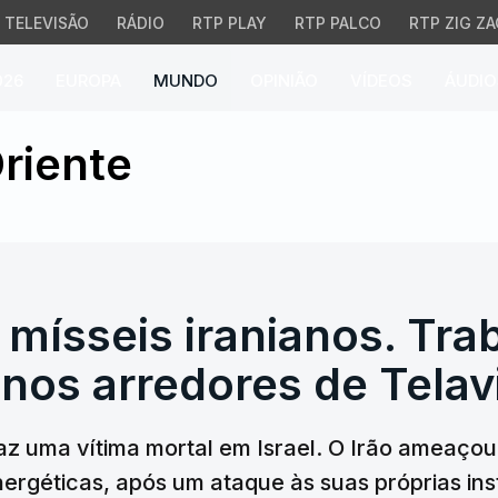
TELEVISÃO
RÁDIO
RTP PLAY
RTP PALCO
RTP ZIG ZA
026
EUROPA
MUNDO
OPINIÃO
VÍDEOS
ÁUDIO
ísseis iranianos. Trab
riente
mísseis iranianos. Tra
nos arredores de Telav
az uma vítima mortal em Israel. O Irão ameaçou
energéticas, após um ataque às suas próprias i