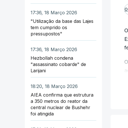
O
17:36, 18 Março 2026
"Utilização da base das Lajes
tem cumprido os
O
pressupostos"
E
f
17:36, 18 Março 2026
Hezbollah condena
O
"assassinato cobarde" de
a
Larijani
m
18:20, 18 Março 2026
"
AIEA confirma que estrutura
a 350 metros do reator da
n
central nuclear de Bushehr
d
foi atingida
i