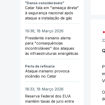
a
"Danos consideráveis"
Catar fala em "ameaça direta"
à segurança nacional após
ataque a instalação de gás
19:36, 18 Março 2026
Presidente iraniano alerta
2
para "consequências
incontroláveis" dos ataques
Q
às infraestruturas energéticas
P
Perto de refinaria
Ataque iraniano provoca
m
incêndio no Catar
V
18:33, 18 Março 2026
O
Reserva Federal dos EUA
d
mantém taxas de juro entre