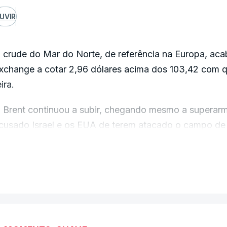
UVIR
 crude do Mar do Norte, de referência na Europa, aca
xchange a cotar 2,96 dólares acima dos 103,42 com q
eira.
 Brent continuou a subir, chegando mesmo a superarmo
cusado Israel e os EUA de terem atacado o campo de 
undo, e prometido retaliar, fazendo o mesmo a refinar
VER MAIS
Este tipo de ações agressivas não representa qualquer 
orte-americano nem para os seus aliados; pelo contrá
esencadear consequências incontroláveis que vão afet
raniano, Masud Pezeshkian, nas redes sociais.