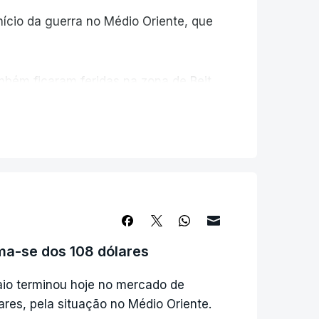
nício da guerra no Médio Oriente, que
bém ficaram feridas na zona de Beit
 tinha afirmado anteriormente ter
e estava "a intervir para intercetar a
ma-se dos 108 dólares
aio terminou hoje no mercado de
ares, pela situação no Médio Oriente.