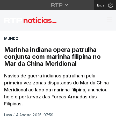
Entrar
Marinha indiana opera 
MUNDO
Marinha indiana opera patrulha
conjunta com marinha filipina no
Mar da China Meridional
Navios de guerra indianos patrulham pela
primeira vez zonas disputadas do Mar da China
Meridional ao lado da marinha filipina, anunciou
hoje o porta-voz das Forças Armadas das
Filipinas.
Lusa
/
4 Agosto 2025, 07:59