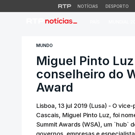
NOTÍCIAS
DESPORTO
PAÍS
MUNDIAL 2
Miguel Pinto Luz 
MUNDO
Miguel Pinto Lu
conselheiro do 
Award
Lisboa, 13 jul 2019 (Lusa) - O vic
Cascais, Miguel Pinto Luz, foi no
Summit Awards (WSA), um `hub` de
governos, empresas e especialist