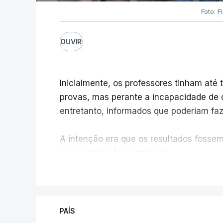
Foto: F
OUVIR
Inicialmente, os professores tinham até t
provas, mas perante a incapacidade de d
entretanto, informados que poderiam fazê
A intenção era que os resultados fossem 
que poderá não acontecer.
V
No domingo, estavam concluídos cerca d
reapreciação, mas Cristina Mota, porta-
que o processo esteja concluído a tempo
PAÍS