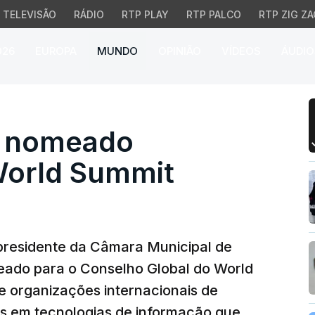
TELEVISÃO
RÁDIO
RTP PLAY
RTP PALCO
RTP ZIG ZA
026
EUROPA
MUNDO
OPINIÃO
VÍDEOS
ÁUDIO
nomeado conselheiro do
z nomeado
World Summit
e-presidente da Câmara Municipal de
meado para o Conselho Global do World
 organizações internacionais de
as em tecnologias de informação que