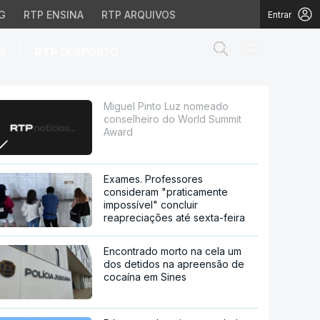
G
RTP ENSINA
RTP ARQUIVOS
Entrar
Abrir campo de
|
S
RTP
DESPORTO
 World Summit Award
Miguel Pinto Luz nomeado
conselheiro do World Summit
Award
Exames. Professores
consideram "praticamente
impossível" concluir
reapreciações até sexta-feira
Encontrado morto na cela um
dos detidos na apreensão de
cocaína em Sines