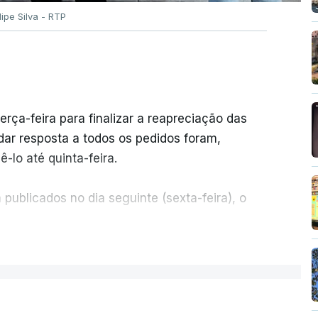
ilipe Silva - RTP
erça-feira para finalizar a reapreciação das
ar resposta a todos os pedidos foram,
-lo até quinta-feira.
publicados no dia seguinte (sexta-feira), o
ER MAIS
e 50 por cento dos mais de 20 mil pedidos de
voz da Missão Escola Pública, tem dúvidas de
.