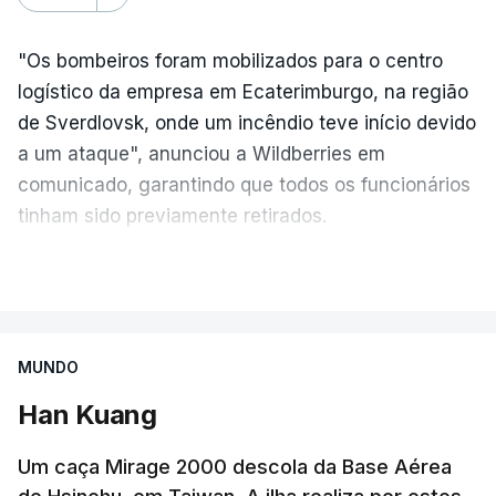
"Os bombeiros foram mobilizados para o centro
logístico da empresa em Ecaterimburgo, na região
de Sverdlovsk, onde um incêndio teve início devido
a um ataque", anunciou a Wildberries em
comunicado, garantindo que todos os funcionários
tinham sido previamente retirados.
Segundo o governador regional, Denis Pasler, três
VER MAIS
drones caíram hoje sobre o telhado do centro
logístico, sem deixar vítimas.
MUNDO
Desde meados de julho, a Ucrânia atingiu cerca de
Han Kuang
20 instalações pertencentes à Wildberries --- uma
plataforma de comércio online muito popular,
Um caça Mirage 2000 descola da Base Aérea
frequentemente chamada de "Amazon russa" ---