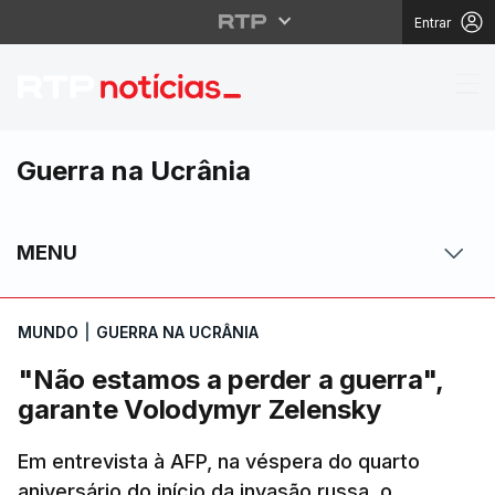
Entrar
"Não estamos a perder
Guerra na Ucrânia
MENU
MUNDO
|
GUERRA NA UCRÂNIA
"Não estamos a perder a guerra",
garante Volodymyr Zelensky
Em entrevista à AFP, na véspera do quarto
aniversário do início da invasão russa, o