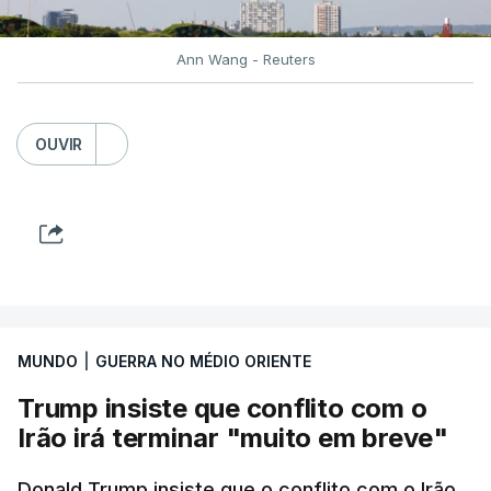
intensificam os ataques de longo alcance,
provocando um número crescente de vítimas civis.
Ann Wang - Reuters
TÓPICOS
Crimeia Krasnodar Volgogrado
,
OUVIR
Wildberries
,
Petersburgo
MUNDO
|
GUERRA NO MÉDIO ORIENTE
Trump insiste que conflito com o
Irão irá terminar "muito em breve"
Donald Trump insiste que o conflito com o Irão