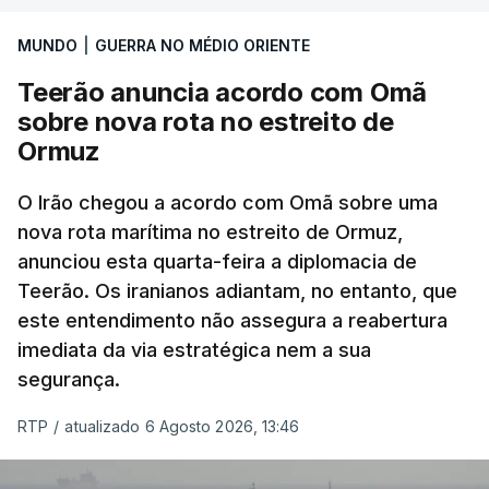
International, uma empresa com sede no Louisiana
MUNDO
|
GUERRA NO MÉDIO ORIENTE
que já colaborou com a Administração norte-
americana em projetos no Médio Oriente,
Teerão anuncia acordo com Omã
nomeadamente no Iraque.
sobre nova rota no estreito de
Ormuz
Com uma área muito reduzida,
esta pequena base
militar deverá ficar nos 60 por cento de
O Irão chegou a acordo com Omã sobre uma
nova rota marítima no estreito de Ormuz,
território de Gaza que Israel controla e a cerca
anunciou esta quarta-feira a diplomacia de
de 1,5 quilómetros da fronteira com Israel.
Teerão. Os iranianos adiantam, no entanto, que
Permite, desta forma, uma extração rápida em
este entendimento não assegura a reabertura
caso de ataque.
imediata da via estratégica nem a sua
segurança.
Segundo um funcionário do Conselho de Paz, a
organização está na “fase final de preparação de
RTP
/
atualizado 6 Agosto 2026, 13:46
vários contratos” e que um deles “diz respeito às
instalações de apoio à Força Internacional de