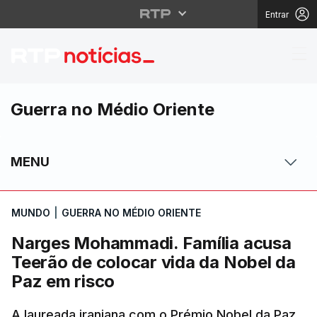
Entrar
Narges Mohammadi. Fam
Guerra no Médio Oriente
MENU
MUNDO
|
GUERRA NO MÉDIO ORIENTE
Narges Mohammadi. Família acusa
Teerão de colocar vida da Nobel da
Paz em risco
A laureada iraniana com o Prémio Nobel da Paz,