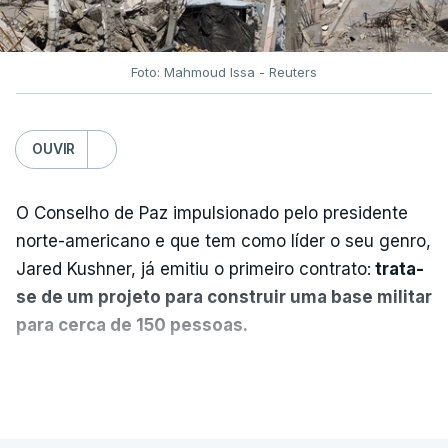
Foto: Mahmoud Issa - Reuters
OUVIR
O Conselho de Paz impulsionado pelo presidente
norte-americano e que tem como líder o seu genro,
Jared Kushner, já emitiu o primeiro contrato:
trata-
se de um projeto para construir uma base militar
para cerca de 150 pessoas.
Segundo o diário britânico
The Guardian
, este
VER MAIS
posto avançado deverá abrigar tropas
marroquinas. O contrato foi concedido à Arkel