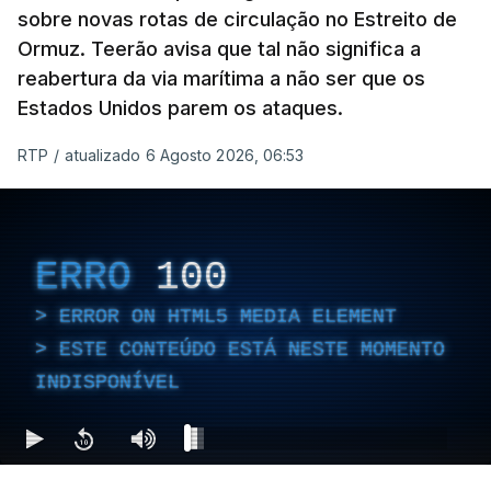
sobre novas rotas de circulação no Estreito de
Ormuz. Teerão avisa que tal não significa a
reabertura da via marítima a não ser que os
Estados Unidos parem os ataques.
RTP
/
atualizado 6 Agosto 2026, 06:53
ERRO
100
ERROR ON HTML5 MEDIA ELEMENT
ESTE CONTEÚDO ESTÁ NESTE MOMENTO
INDISPONÍVEL