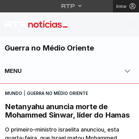
Entrar
Netanyahu anuncia mo
Guerra no Médio Oriente
MENU
MUNDO
|
GUERRA NO MÉDIO ORIENTE
Netanyahu anuncia morte de
Mohammed Sinwar, líder do Hamas
O primeiro-ministro israelita anunciou, esta
quarta-feira, que Israel matou Mohammed