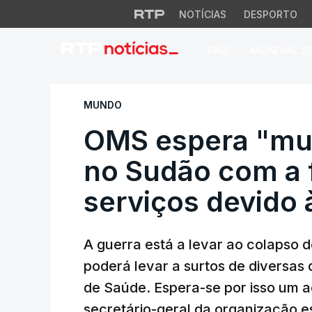
NOTÍCIAS
DESPORTO
PAÍS
MUNDIAL 2
OMS espera "muito
MUNDO
OMS espera "mui
no Sudão com a 
serviços devido 
A guerra está a levar ao colapso 
poderá levar a surtos de diversas
de Saúde. Espera-se por isso um a
secretário-geral da organização es