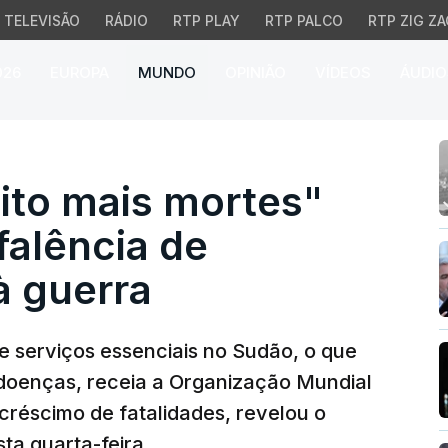
TELEVISÃO
RÁDIO
RTP PLAY
RTP PALCO
RTP ZIG ZA
026
EUROPA
MUNDO
OPINIÃO
VÍDEOS
ÁUDIO
 mais mortes" no Sudão 
to mais mortes"
falência de
à guerra
de serviços essenciais no Sudão, o que
 doenças, receia a Organização Mundial
créscimo de fatalidades, revelou o
ta quarta-feira.