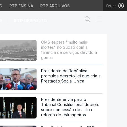
G
RTP ENSINA
RTP ARQUIVOS
Entrar
Abrir campo de
|
S
RTP
DESPORTO
com a falência de serv
OMS espera "muito mais
mortes" no Sudão com a
falência de serviços devido à
guerra
Presidente da República
promulga decreto-lei que cria a
Prestação Social Única
Presidente envia para o
Tribunal Constitucional decreto
sobre concessão de asilo e
retorno de estrangeiros