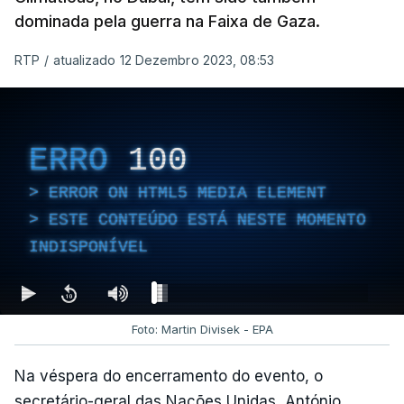
dominada pela guerra na Faixa de Gaza.
RTP
/
atualizado 12 Dezembro 2023, 08:53
ERRO
100
ERROR ON HTML5 MEDIA ELEMENT
ESTE CONTEÚDO ESTÁ NESTE MOMENTO
INDISPONÍVEL
Foto: Martin Divisek - EPA
Na véspera do encerramento do evento, o
secretário-geral das Nações Unidas, António