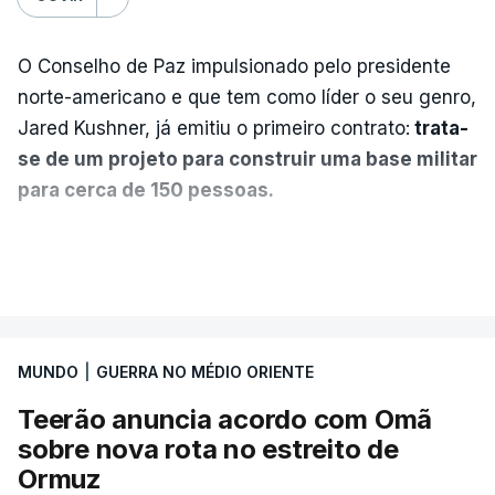
O Conselho de Paz impulsionado pelo presidente
norte-americano e que tem como líder o seu genro,
Jared Kushner, já emitiu o primeiro contrato:
trata-
se de um projeto para construir uma base militar
para cerca de 150 pessoas.
Segundo o diário britânico
The Guardian
, este
VER MAIS
posto avançado deverá abrigar tropas
marroquinas. O contrato foi concedido à Arkel
International, uma empresa com sede no Louisiana
MUNDO
|
GUERRA NO MÉDIO ORIENTE
que já colaborou com a Administração norte-
americana em projetos no Médio Oriente,
Teerão anuncia acordo com Omã
nomeadamente no Iraque.
sobre nova rota no estreito de
Ormuz