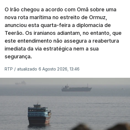
Com uma área muito reduzida,
esta pequena base
militar deverá ficar nos 60 por cento de
O Irão chegou a acordo com Omã sobre uma
nova rota marítima no estreito de Ormuz,
território de Gaza que Israel controla e a cerca
anunciou esta quarta-feira a diplomacia de
de 1,5 quilómetros da fronteira com Israel.
Teerão. Os iranianos adiantam, no entanto, que
Permite, desta forma, uma extração rápida em
este entendimento não assegura a reabertura
caso de ataque.
imediata da via estratégica nem a sua
segurança.
Segundo um funcionário do Conselho de Paz, a
organização está na “fase final de preparação de
RTP
/
atualizado 6 Agosto 2026, 13:46
vários contratos” e que um deles “diz respeito às
instalações de apoio à Força Internacional de
Estabilização”.
“Este contrato será um dos muitos essenciais para
o futuro de Gaza”, acrescenta este funcionário.