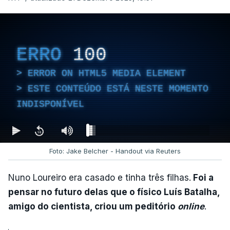
ERRO
100
ERROR ON HTML5 MEDIA ELEMENT
ESTE CONTEÚDO ESTÁ NESTE MOMENTO
INDISPONÍVEL
Foto: Jake Belcher - Handout via Reuters
Nuno Loureiro era casado e tinha três filhas.
Foi a
pensar no futuro delas que o físico Luís Batalha,
amigo do cientista, criou um peditório
online
.