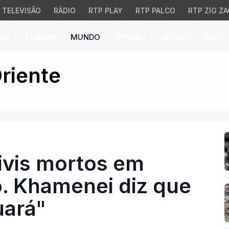
TELEVISÃO
RÁDIO
RTP PLAY
RTP PALCO
RTP ZIG ZA
026
EUROPA
MUNDO
OPINIÃO
VÍDEOS
ÁUDIO
s mortos em protestos 
riente
ivis mortos em
o. Khamenei diz que
uará"