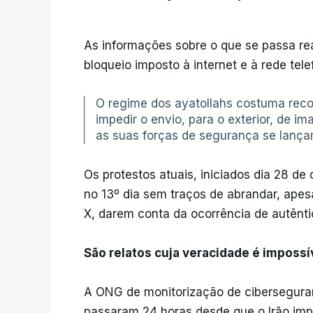
As informações sobre o que se passa re
bloqueio imposto à internet e à rede tele
O regime dos ayatollahs costuma reco
impedir o envio, para o exterior, de
as suas forças de segurança se lança
Os protestos atuais, iniciados dia 28 d
no 13º dia sem traços de abrandar, apesa
X, darem conta da ocorrência de autênt
São relatos cuja veracidade é impossív
A ONG de monitorização de ciberseguranç
passaram 24 horas desde que o Irão imp