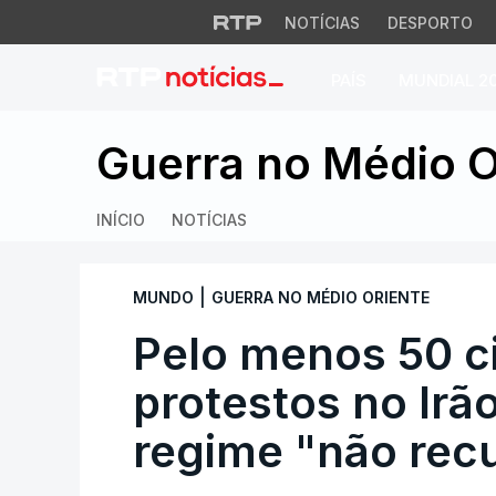
NOTÍCIAS
DESPORTO
PAÍS
MUNDIAL 2
Pelo menos 50 civi
Guerra no Médio O
INÍCIO
NOTÍCIAS
|
MUNDO
GUERRA NO MÉDIO ORIENTE
Pelo menos 50 c
protestos no Irã
regime "não rec