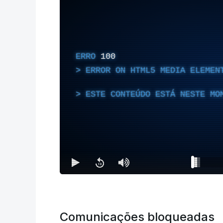
ERRO
100
ERROR ON HTML5 MEDIA ELEMEN
ESTE CONTEÚDO ESTÁ NESTE MO
Comunicações bloqueadas