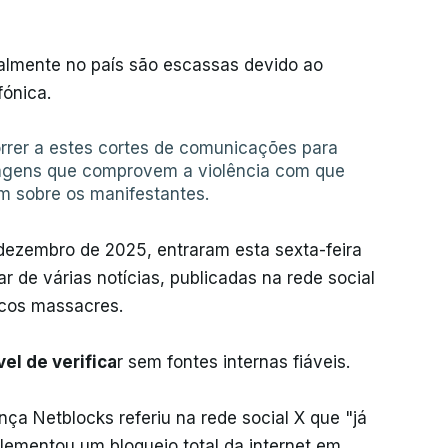
almente no país são escassas devido ao
fónica.
rrer a estes cortes de comunicações para
 imagens que comprovem a violência com que
m sobre os manifestantes.
e dezembro de 2025, entraram esta sexta-feira
r de várias notícias, publicadas na rede social
icos massacres.
el de verifica
r sem fontes internas fiáveis.
a Netblocks referiu na rede social X que "já
lementou um bloqueio total da internet em