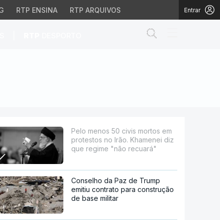
G
RTP ENSINA
RTP ARQUIVOS
Entrar
Abrir campo de
|
S
RTP
DESPORTO
no Irão. Khamenei diz q
Pelo menos 50 civis mortos em
protestos no Irão. Khamenei diz
que regime "não recuará"
Conselho da Paz de Trump
emitiu contrato para construção
de base militar