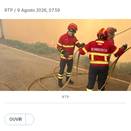
RTP
/
9 Agosto 2026, 07:59
As autoridades canadianas estimam que vai levar
dias ou semanas para controlar o fogo. Mais de
dois mil operacionais estão no terreno no combate
às chamas.
RTP
OUVIR