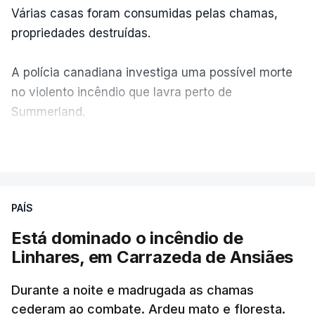
Várias casas foram consumidas pelas chamas,
propriedades destruídas.
A polícia canadiana investiga uma possível morte
no violento incêndio que lavra perto de
Summerland.
VER MAIS
Éum cenário de terror, descreve o primeiro-ministro
da Columbia Britânica, David Iby.
PAÍS
Está dominado o incêndio de
ERRO
100
Linhares, em Carrazeda de Ansiães
ERROR ON HTML5 MEDIA ELEMENT
Durante a noite e madrugada as chamas
ESTE CONTEÚDO ESTÁ NESTE
cederam ao combate. Ardeu mato e floresta.
MOMENTO INDISPONÍVEL