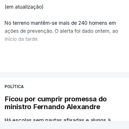
(em atualização)
No terreno mantêm-se mais de 240 homens em
ações de prevenção. O alerta foi dado ontem, ao
início da tarde.
Mais de 20 mil pessoas foram retiradas de casa
VER MAIS
por causa dos violentos incêndios no Canadá
POLÍTICA
Ficou por cumprir promessa do
ministro Fernando Alexandre
Há escolas sem pautas afixadas e alunos à
espera das reapreciações. O processo não