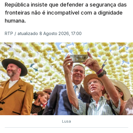
A ação de prevenção visa a deteção em alto mar
República insiste que defender a segurança das
de embarcações de alta velocidade (EAV) que
fronteiras não é incompatível com a dignidade
humana.
utilizam a costa nacional para o tráfico de droga.
RTP
/
atualizado 8 Agosto 2026, 17:00
c/ Lusa
Lusa