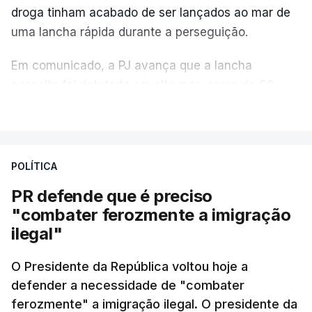
droga tinham acabado de ser lançados ao mar de
uma lancha rápida durante a perseguição.
Em comunicado, a PJ avança que a lancha
suspeita foi detetada em alto mar, cerca de 60
milhas náuticas ao largo de Sines.
VER MAIS
A apreensão aconteceu na tarde desta sexta-feira,
desencadeando uma ação de prevenção
POLÍTICA
desencadeada pela Polícia Judiciária, em
PR defende que é preciso
articulação com a Marinha, a Autoridade Marítima
"combater ferozmente a imigração
Nacional e a Força Aérea.
ilegal"
O ano de 2026 tem sido um ano de recordes: foi
O Presidente da República voltou hoje a
apreendida mais cocaína até ao momento de que
defender a necessidade de "combater
em todo o ano de 2025.
ferozmente" a imigração ilegal. O presidente da