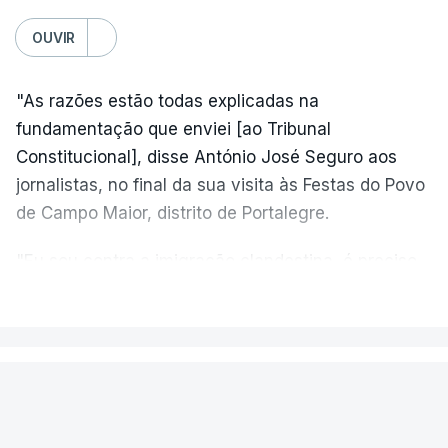
OUVIR
"As razões estão todas explicadas na
fundamentação que enviei [ao Tribunal
Constitucional], disse António José Seguro aos
jornalistas, no final da sua visita às Festas do Povo
de Campo Maior, distrito de Portalegre.
"Eu sou contra a imigração clandestina, é preciso
combater ferozmente a imigração ilegal,
VER MAIS
precisamos de regular a nossa imigração e
precisamos de defender as nossas fronteiras e
nada disto é incompatível com tratarmos com
PAÍS
dignidade as pessoas, designadamente menores e
Fogo de Fornos de Algodres
crianças", acrescentou.
novamente em resolução após dois