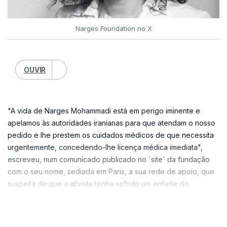
restaurar a estabilidade na região, incluindo a livre
iraniano "se sentarem à mesa para negociar"
navegação pelo Estreito de Ormuz.
porque a guerra impediu que tivessem a bomba
Narges Foundation no X
nuclear e,prevendo a queda do regime dos
clérigos xiitas para um futuro próximo.
OUVIR
"Temos um país que entende o que estamos a
fazer", acrescentou.
"A vida de Narges Mohammadi está em perigo iminente e
apelamos às autoridades iranianas para que atendam o nosso
pedido e lhe prestem os cuidados médicos de que necessita
urgentemente, concedendo-lhe licença médica imediata",
escreveu, num comunicado publicado no `site` da fundação
com o seu nome, sediada em Paris, a sua rede de apoio, que
suspeita de que a ativista tenha sofrido um enfarte do
miocárdio.
VER MAIS
A equipa jurídica de Mohammadi, de 53 anos, acompanhada