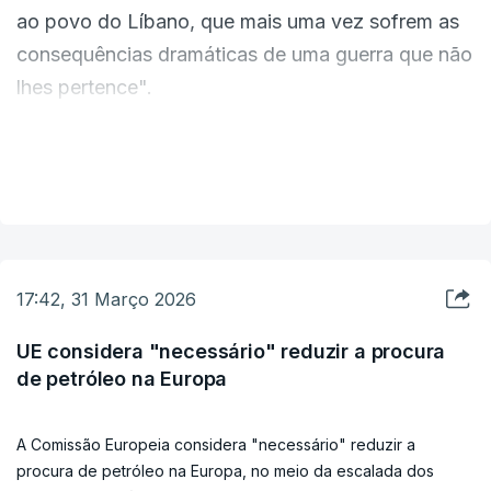
ao povo do Líbano, que mais uma vez sofrem as
devemos ter ilusões de que as consequências
consequências dramáticas de uma guerra que não
desta crise para os mercados energéticos serão
lhes pertence".
de curta duração, porque não serão” referiu Dan
Jorgensen.
Esta terça-feira, o ministro israelita da Defesa
VER MAIS
anunciou que Israel pretende estabelecer uma
Dan Jorgensen defende que a união e a
zona tampão no sul do Líbano e manter o
coordenação é importante para que se evitem
controlo sobre toda a área até ao rio Litani.
respostas nacionais fragmentadas e sinais
disruptivos para os mercados.
17:42, 31 Março 2026
UE considera "necessário" reduzir a procura
Medidas para ajudar os Estados-membros
de petróleo na Europa
A Comissão Europeia considera "necessário" reduzir a
Bruxelas tem insistido em medidas direcionadas e
procura de petróleo na Europa, no meio da escalada dos
temporárias para evitar o agravamento das