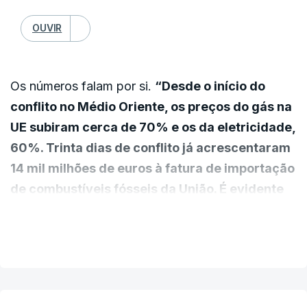
OUVIR
Os números falam por si.
“Desde o início do
conflito no Médio Oriente, os preços do gás na
UE subiram cerca de 70% e os da eletricidade,
60%. Trinta dias de conflito já acrescentaram
14 mil milhões de euros à fatura de importação
de combustíveis fósseis da União. É evidente
que estamos perante uma situação muito
VER MAIS
grave”,
começou por dizer o Comissário da
energia no fim da reunião por videoconferência
dos ministros das energia da União Europeia”.