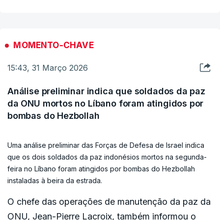
Revolucionária incluem a Microsoft, Google,
o clima. Eletrificação com energia limpa produzida
Apple, Intel, IBM, Tesla e Boeing.
internamente, interligações modernizadas e
eficiência energética. Este é o único caminho a
MOMENTO-CHAVE
"Estas empresas devem esperar a destruição das
seguir”.
15:43, 31 Março 2026
respetivas unidades em retaliação por cada ato
terrorista no Irão, a partir das 20h00, hora de
O Comissário deixa um apelo aos países.
Análise preliminar indica que soldados da paz
Teerão, de quarta-feira, 1 de abril", referiu o
da ONU mortos no Líbano foram atingidos por
comunicado da Guarda Revolucionária Islâmica
“Façam tudo o que puderem para investir em
bombas do Hezbollah
(IRGC).
energia renovável. É o meu claro incentivo aos
Estados-Membros para que ponham em
Uma análise preliminar das Forças de Defesa de Israel indica
que os dois soldados da paz indonésios mortos na segunda-
funcionamento as energias renováveis, sejam
feira no Líbano foram atingidos por bombas do Hezbollah
projetos que estejam quase concluídos ou que já
instaladas à beira da estrada.
estejam, mas que, devido a problemas nas redes
O chefe das operações de manutenção da paz da
elétricas ou à falta de armazenamento, ainda não
ONU, Jean-Pierre Lacroix, também informou o
estejam online. Nós encorajamos muito os