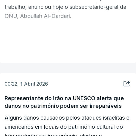
trabalho, anunciou hoje o subsecretário-geral da
ONU, Abdullah Al-Dardari.
"Estimamos que a perda para o PIB da região
árabe após um mês de combates será de cerca de
VER MAIS
6%", "aproximadamente uma perda de 186 mil
milhões de dólares" para a economia, adiantou
Al-Dardari à imprensa em Amã.
00:22, 1 Abril 2026
"Esperamos que os combates cessem amanhã,
porque cada dia de atraso tem repercussões
Representante do Irão na UNESCO alerta que
danos no património podem ser irreparáveis
negativas para a economia global", frisou.
Alguns danos causados pelos ataques israelitas e
Os países produtores de petróleo do Golfo, alvos
americanos em locais do património cultural do
dos ataques iranianos em retaliação pela ofensiva
Irão poderão ser irreparáveis, alertou o