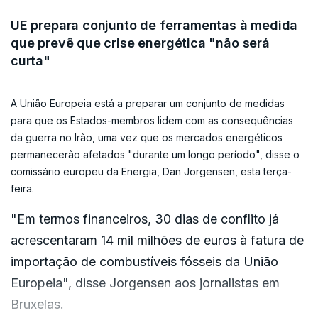
efeito de contágio nos preços da eletricidade",
“Existem já boas oportunidades para os Estados-
UE prepara conjunto de ferramentas à medida
adiantou o responsável europeu da tutela,
Membros apoiarem grupos vulneráveis ou
que prevê que crise energética "não será
pedindo "ações concretas de redução da
curta"
indústrias que se encontram neste momento sob
procura" como teletrabalho e incentivo ao uso de
dificuldades extraordinárias, em termos de auxílios
transportes públicos.
A União Europeia está a preparar um conjunto de medidas
estatais. Mas vamos simplificar e alargar ainda
para que os Estados-membros lidem com as consequências
mais estas possibilidades. Assim, teremos à
da guerra no Irão, uma vez que os mercados energéticos
disposição um leque completo de ferramentas
permanecerão afetados "durante um longo período", disse o
diferentes.
comissário europeu da Energia, Dan Jorgensen, esta terça-
feira.
Além disso, e a curto prazo, a Comissão está a
"Em termos financeiros, 30 dias de conflito já
preparar diferentes oportunidades e
acrescentaram 14 mil milhões de euros à fatura de
possibilidades semelhantes às que utilizámos
importação de combustíveis fósseis da União
durante a crise de 2022.
Europeia", disse Jorgensen aos jornalistas em
Bruxelas.