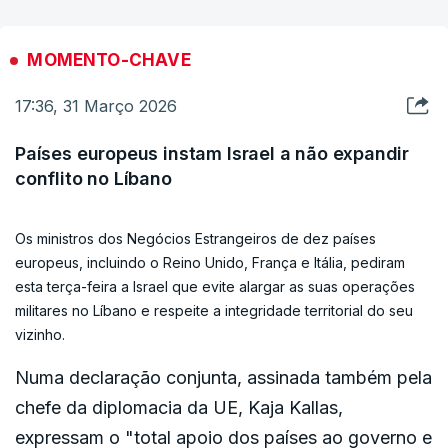
evitar a repetição da agressão", afirmou o
infraestrutura energética da região foi devastada
presidente iraniano numa conversa telefónica com
pela guerra e continua a ser destruída”.
MOMENTO-CHAVE
o presidente do Conselho Europeu, António
17:36, 31 Março 2026
Costa, segundo um comunicado do seu gabinete.
ERRO
100
Países europeus instam Israel a não expandir
Reiterou algumas exigências já feitas: o fim da
ERROR ON HTML5 MEDIA ELEMENT
conflito no Líbano
"agressão", o pagamento de indemnizações
ESTE CONTEÚDO ESTÁ NESTE MOMENTO
financeiras, uma definição clara das
Os ministros dos Negócios Estrangeiros de dez países
INDISPONÍVEL
responsabilidades e a cessação das hostilidades
europeus, incluindo o Reino Unido, França e Itália, pediram
em todas as frentes.
esta terça-feira a Israel que evite alargar as suas operações
militares no Líbano e respeite a integridade territorial do seu
vizinho.
Numa declaração conjunta, assinada também pela
chefe da diplomacia da UE, Kaja Kallas,
Esta situação ameaça impor custos adicionais às
expressam o "total apoio dos países ao governo e
nossas indústrias e às nossas famílias. Não