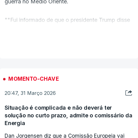
guerra no Médio Oriente.
""Fui informado de que o presidente Trump disse
recentemente que quer acabar com a guerra.
Espero que esteja a procurar uma saída", vincou,
VER MAIS
renovando os apelos de paz no Médio Oriente a
poucos dias da Páscoa.
As declarações aos jornalistas foram proferidas à
MOMENTO-CHAVE
saída da residência papal de Castel Gandolfo, em
20:47, 31 Março 2026
Roma.
Situação é complicada e não deverá ter
solução no curto prazo, admite o comissário da
Energia
Dan Jorgensen diz que a Comissão Europeia vai