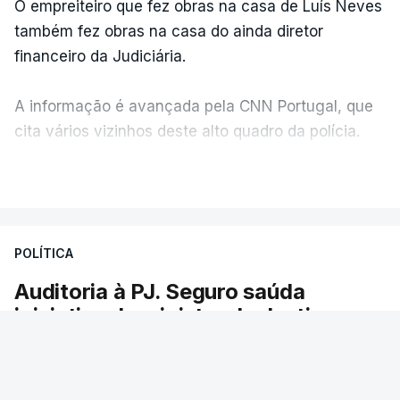
O empreiteiro que fez obras na casa de Luís Neves
também fez obras na casa do ainda diretor
financeiro da Judiciária.
A informação é avançada pela CNN Portugal, que
cita vários vizinhos deste alto quadro da polícia.
VER MAIS
Foi o diretor financeiro, Álvaro Pires, que assumiu a
responsabilidade de sugerir as instalações da
Construbarcelos para acolher um atrelado
POLÍTICA
apreendido numa operação de droga.
Auditoria à PJ. Seguro saúda
iniciativa da ministra da Justiça
O presidente da República saudou a auditoria
aberta pela ministra da Justiça à Polícia