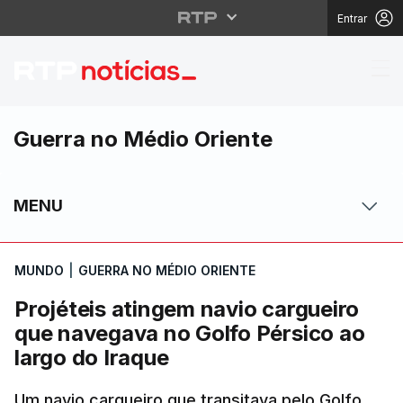
Entrar
Projéteis atingem navi
Guerra no Médio Oriente
MENU
MUNDO
|
GUERRA NO MÉDIO ORIENTE
Projéteis atingem navio cargueiro
que navegava no Golfo Pérsico ao
largo do Iraque
Um navio cargueiro que transitava pelo Golfo