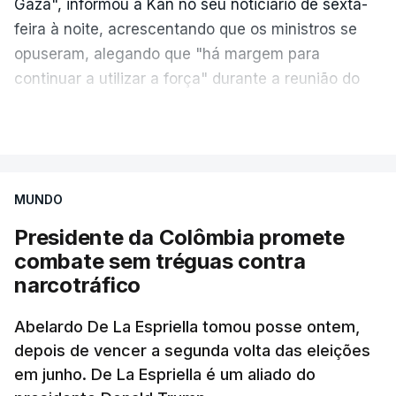
Gaza", informou a Kan no seu noticiário de sexta-
feira à noite, acrescentando que os ministros se
opuseram, alegando que "há margem para
continuar a utilizar a força" durante a reunião do
Gabinete de Segurança de quinta-feira.
VER MAIS
A ideia de uma trégua tem a ver com a
necessidade de travar os ataques com vista à
aplicação do plano de desarmamento do Hamas.
MUNDO
Presidente da Colômbia promete
Além disso, o correspondente do canal de
combate sem tréguas contra
televisão israelita i24News, que também teve
narcotráfico
acesso às deliberações do Gabinete, recordou na
sexta-feira que, após a reunião, ficou por decidir a
Abelardo De La Espriella tomou posse ontem,
autorização formal de Israel para a entrada em
depois de vencer a segunda volta das eleições
Gaza da Força Internacional de Estabilização, um
em junho. De La Espriella é um aliado do
contingente multinacional proposto no âmbito do