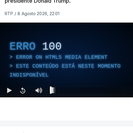
presidente Donald Trump.
Conselho da Paz promovido por Trump.
RTP
/
8 Agosto 2026, 22:01
Meios de comunicação social israelitas
informaram, após a reunião do Gabinete de
Segurança do país, que o órgão presidido por
ERRO
100
Netanyahu exigiu durante a sessão de quinta-feira
a retoma dos ataques aéreos em Gaza,
ERROR ON HTML5 MEDIA ELEMENT
interrompidos desde segunda-feira.
ESTE CONTEÚDO ESTÁ NESTE MOMENTO
INDISPONÍVEL
"O Hamas aceitou o plano de 15 pontos, mas não
renunciou ao seu objetivo de destruir Israel",
advertiu durante a reunião o brigadeiro-general Ofir
Mizrahi-Rozen, chefe da inteligência militar do
Exército israelita, em declarações citadas pelo
jornal Israel Hayom e reproduzidas por outros
meios de comunicação social do país.