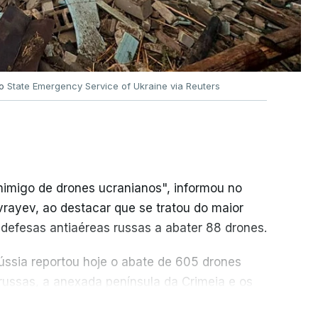
no
State Emergency Service of Ukraine via Reuters
nimigo de drones ucranianos", informou no
vrayev, ao destacar que se tratou do maior
 defesas antiaéreas russas a abater 88 drones.
Rússia reportou hoje o abate de 605 drones
 russas, a anexada península da Crimeia e os
ER MAIS