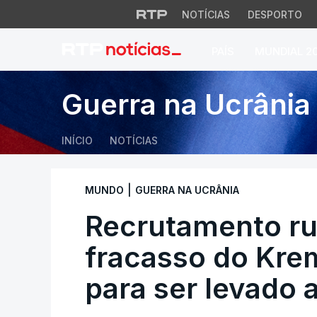
NOTÍCIAS
DESPORTO
PAÍS
MUNDIAL 2
Recrutamento russo
Guerra na Ucrânia
INÍCIO
NOTÍCIAS
|
MUNDO
GUERRA NA UCRÂNIA
Recrutamento rus
fracasso do Krem
para ser levado a