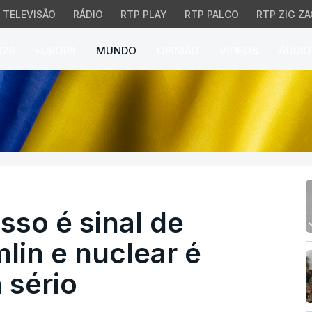
TELEVISÃO
RÁDIO
RTP PLAY
RTP PALCO
RTP ZIG ZA
026
EUROPA
MUNDO
OPINIÃO
VÍDEOS
ÁUDIO
 é sinal de fracasso do
so é sinal de
lin e nuclear é
 sério