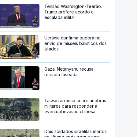
Tensão Washington-Teerão.
Trump prefere acordo a
escalada militar
Ucrânia confirma quebra no
envio de mísseis balísticos dos
aliados
Gaza. Netanyahu recusa
retirada faseada
Taiwan arranca com manobras
militares para responder a
eventual invasão chinesa
Dois soldados israelitas mortos
no Líbano após trégua com