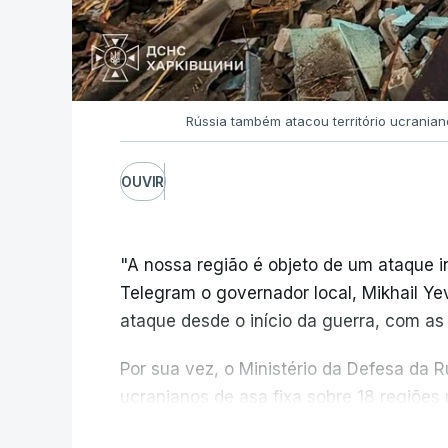
Rússia também atacou território ucrania
OUVIR
"A nossa região é objeto de um ataque i
Telegram o governador local, Mikhail Ye
ataque desde o início da guerra, com as
Por sua vez, o Ministério da Defesa da 
ucranianos de asa fixa sobre 18 regiões
mares Negro e de Azov.
V