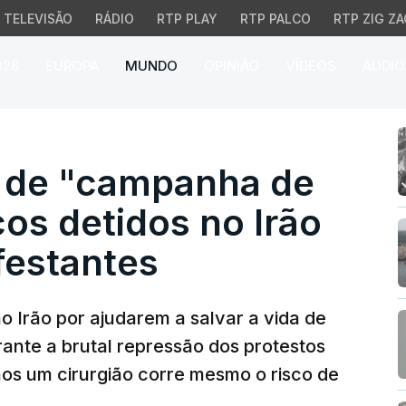
TELEVISÃO
RÁDIO
RTP PLAY
RTP PALCO
RTP ZIG ZA
026
EUROPA
MUNDO
OPINIÃO
VÍDEOS
ÁUDIO
 "campanha de vingança
 de "campanha de
os detidos no Irão
festantes
o Irão por ajudarem a salvar a vida de
rante a brutal repressão dos protestos
nos um cirurgião corre mesmo o risco de