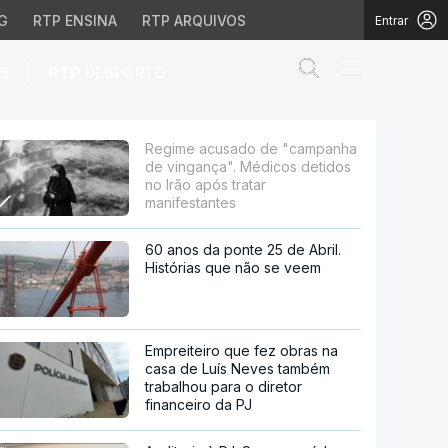
G
RTP ENSINA
RTP ARQUIVOS
Entrar
Abrir campo de
|
S
RTP
DESPORTO
". Médicos detidos no 
Regime acusado de "campanha
de vingança". Médicos detidos
no Irão após tratar
manifestantes
60 anos da ponte 25 de Abril.
Histórias que não se veem
Empreiteiro que fez obras na
casa de Luís Neves também
trabalhou para o diretor
financeiro da PJ