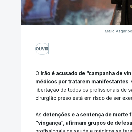
Majid Asgarip
OUVIR
O
Irão é acusado de “campanha de vi
médicos por tratarem manifestantes
.
libertação de todos os profissionais de
cirurgião preso está em risco de ser exe
As
detenções e a sentença de morte 
“vingança”, afirmam grupos de defes
profissionais de saúde e médicos se ter