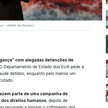
our - WANA via Reuters
ngança” com alegadas detenções de
 O Departamento de Estado dos EUA pede a
 saúde detidos, enquanto pelo menos um
cutado.
fazem parte de uma campanha de
a dos direitos humanos
, depois de
em recusado a ignorar o sofrimento dos