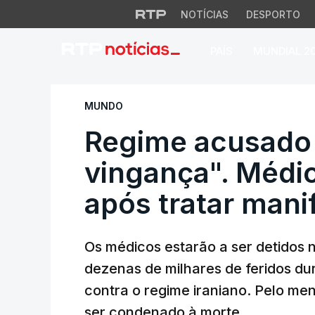
NOTÍCIAS
DESPORTO
PAÍS
MUNDIAL 2
Regime acusado de
MUNDO
Regime acusado
vingança". Médic
após tratar mani
Os médicos estarão a ser detidos n
dezenas de milhares de feridos du
contra o regime iraniano. Pelo me
ser condenado à morte.