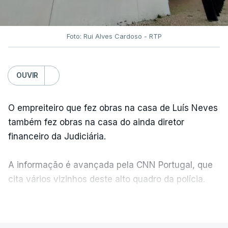
Foto: Rui Alves Cardoso - RTP
OUVIR
O empreiteiro que fez obras na casa de Luís Neves
também fez obras na casa do ainda diretor
financeiro da Judiciária.
A informação é avançada pela CNN Portugal, que
cita vários vizinhos deste alto quadro da polícia.
VER MAIS
Foi o diretor financeiro, Álvaro Pires, que assumiu a
responsabilidade de sugerir as instalações da