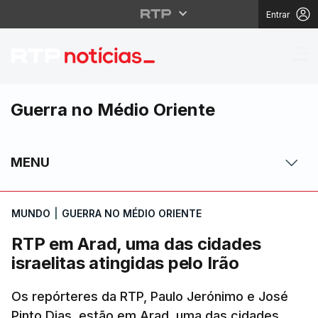
Entrar
RTP em Arad, uma das c
Guerra no Médio Oriente
MENU
MUNDO
|
GUERRA NO MÉDIO ORIENTE
RTP em Arad, uma das cidades
israelitas atingidas pelo Irão
Os repórteres da RTP, Paulo Jerónimo e José
Pinto Dias, estão em Arad, uma das cidades