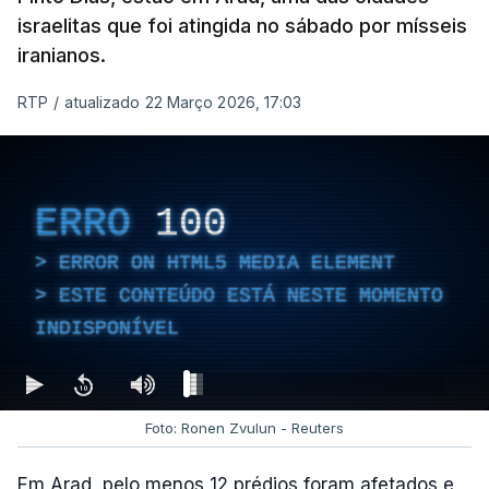
israelitas que foi atingida no sábado por mísseis
iranianos.
RTP
/
atualizado 22 Março 2026, 17:03
ERRO
100
ERROR ON HTML5 MEDIA ELEMENT
ESTE CONTEÚDO ESTÁ NESTE MOMENTO
INDISPONÍVEL
Foto: Ronen Zvulun - Reuters
Em Arad, pelo menos 12 prédios foram afetados e