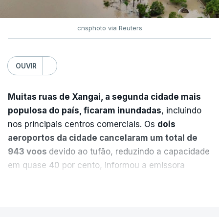
cnsphoto via Reuters
ERRO
100
ERROR ON HTML5 MEDIA ELEMENT
OUVIR
ESTE CONTEÚDO ESTÁ NESTE
MOMENTO INDISPONÍVEL
Muitas ruas de Xangai, a segunda cidade mais
populosa do país, ficaram inundadas
, incluindo
nos principais centros comerciais. Os
dois
A nível nacional, são mais de 20 mil pedidos que
aeroportos da cidade cancelaram um total de
deviam ter sido afixados na sexta-feira.
943 voos
devido ao tufão, reduzindo a capacidade
em quase 40 por cento, informou a emissora
O Ministério da Educação explicou na altura que
estatal CCTV.
VER MAIS
apenas um "número residual" de reapreciações
continuava por enviar às escolas. E assegurou que
A China Eastern Airlines afirmou na segunda-feira
Temperatura global do ar na
nenhum aluno ficaria impedido de se candidatar ao