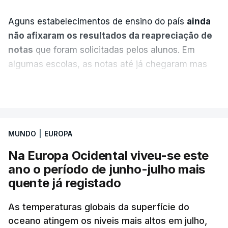
Aguns estabelecimentos de ensino do país
ainda
não afixaram os resultados da reapreciação de
notas
que foram solicitadas pelos alunos. Em
algumas escolas, as notas até já chegaram mas
alguns erros estão a atrasar a afixação das notas.
VER MAIS
Uma das escolas é o Liceu Camões, em Lisboa.
Uma equipa de reportagem da RTP confirmou que
MUNDO
|
EUROPA
tinha chegado o resultado de
14 reapreciações de
exames, mas ainda não tinham sido afixados.
Na Europa Ocidental viveu-se este
ano o período de junho-julho mais
Alguns encarregados de educação e alunos foram
quente já registado
até à escola para ver o resultado mas ainda não
tinha sido divulgado. Alguns pais apontam
As temperaturas globais da superfície do
oceano atingem os níveis mais altos em julho,
incorreções e aguardam a atualização na