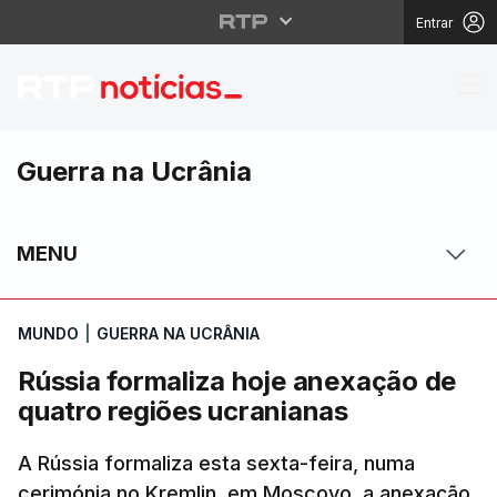
Entrar
Rússia formaliza hoje
Guerra na Ucrânia
MENU
MUNDO
|
GUERRA NA UCRÂNIA
Rússia formaliza hoje anexação de
quatro regiões ucranianas
A Rússia formaliza esta sexta-feira, numa
cerimónia no Kremlin, em Moscovo, a anexação