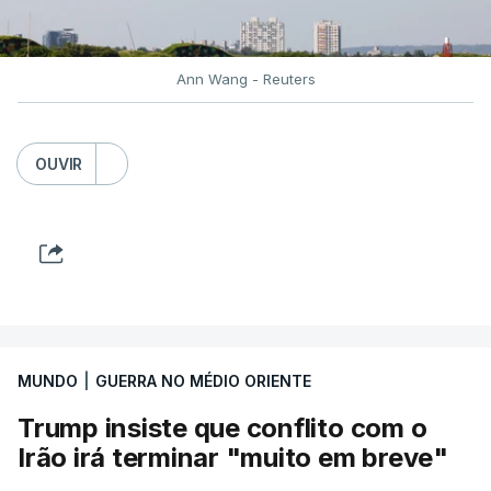
diplomacia está estagnada e ambos os países
intensificam os ataques de longo alcance,
provocando um número crescente de vítimas civis.
Ann Wang - Reuters
TÓPICOS
Crimeia Krasnodar Volgogrado
,
OUVIR
Wildberries
,
Petersburgo
MUNDO
|
GUERRA NO MÉDIO ORIENTE
Trump insiste que conflito com o
Irão irá terminar "muito em breve"