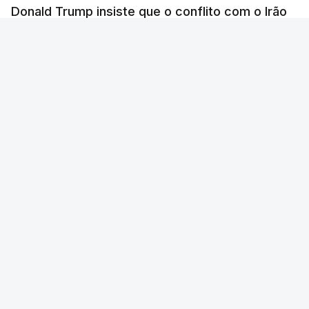
Donald Trump insiste que o conflito com o Irão
está prestes a ter um fim.
RTP
/
atualizado 7 Agosto 2026, 06:45
ERRO
100
ERROR ON HTML5 MEDIA ELEMENT
ESTE CONTEÚDO ESTÁ NESTE MOMENTO
INDISPONÍVEL
O Presidente dos Estados Unidos voltou a garantir
que a guerra vai terminar "muito em breve" e