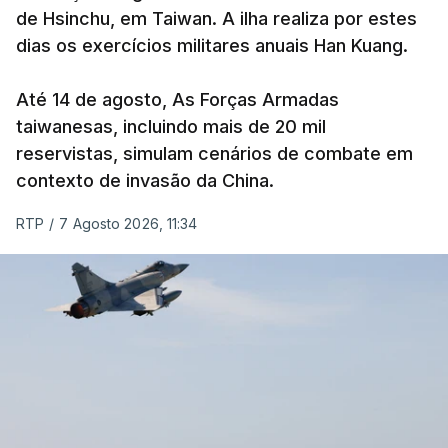
frequentemente chamada de "Amazon russa" ---
de Hsinchu, em Taiwan. A ilha realiza por estes
espalhadas por quase toda a Rússia e na Crimeia
dias os exercícios militares anuais Han Kuang.
anexada.
Até 14 de agosto, As Forças Armadas
Os primeiros ataques, ocorridos na noite de 17 para
taiwanesas, incluindo mais de 20 mil
18 de julho, fizeram oito mortos e quase 90 feridos
reservistas, simulam cenários de combate em
em instalações nas regiões de Moscovo e Tambov
contexto de invasão da China.
(centro-oeste).
RTP
/
7 Agosto 2026, 11:34
Desde então, ataques de drones ucranianos
visaram locais próximos a São Petersburgo
(noroeste), Simferopol (na Crimeia), Krasnodar e
Volgogrado (sul) e também Samara (na margem
leste do rio Volga).
Mais de quatro anos após o início da ofensiva
russa em larga escala contra a Ucrânia, a