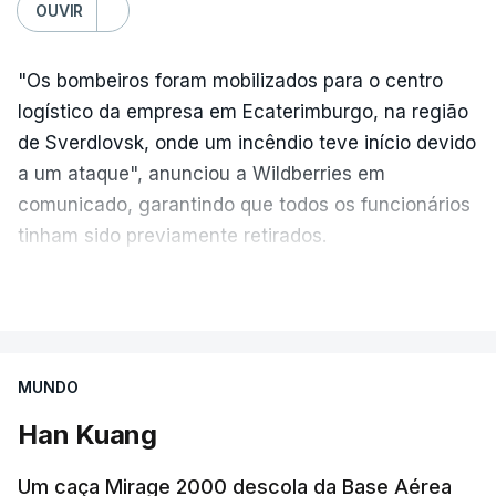
OUVIR
"Os bombeiros foram mobilizados para o centro
logístico da empresa em Ecaterimburgo, na região
de Sverdlovsk, onde um incêndio teve início devido
a um ataque", anunciou a Wildberries em
comunicado, garantindo que todos os funcionários
tinham sido previamente retirados.
Segundo o governador regional, Denis Pasler, três
VER MAIS
drones caíram hoje sobre o telhado do centro
logístico, sem deixar vítimas.
MUNDO
Desde meados de julho, a Ucrânia atingiu cerca de
Han Kuang
20 instalações pertencentes à Wildberries --- uma
plataforma de comércio online muito popular,
Um caça Mirage 2000 descola da Base Aérea