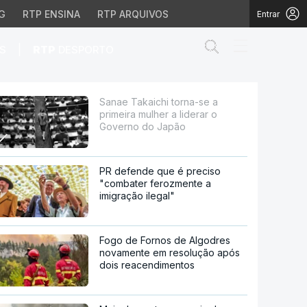
G
RTP ENSINA
RTP ARQUIVOS
Entrar
Abrir campo de
|
S
RTP
DESPORTO
 a liderar o Governo do
Sanae Takaichi torna-se a
primeira mulher a liderar o
Governo do Japão
PR defende que é preciso
"combater ferozmente a
imigração ilegal"
Fogo de Fornos de Algodres
novamente em resolução após
dois reacendimentos