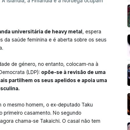
A Islândia, a Finlândia e a Noruega ocupam
anda universitária de heavy metal
, espera
os da saúde feminina e é aberta sobre os seus
a.
ldade de género, no entanto, colocam-na à
l Democrata (LDP):
opõe-se à revisão de uma
sais partilhem os seus apelidos e apoia uma
sculina.
com o mesmo homem, o ex-deputado Taku
 o primeiro casamento. No segundo
 agora chama-se Takaichi. O casal não tem