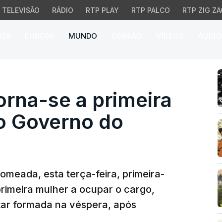
TELEVISÃO
RÁDIO
RTP PLAY
RTP PALCO
RTP ZIG ZA
026
EUROPA
MUNDO
OPINIÃO
VÍDEOS
ÁUDIO
na-se a primeira mulher
orna-se a primeira
 o Governo do
nomeada, esta terça-feira, primeira-
primeira mulher a ocupar o cargo,
ar formada na véspera, após