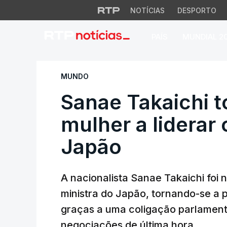
NOTÍCIAS
DESPORTO
PAÍS
MUNDIAL 2
Sanae Takaichi tor
MUNDO
Sanae Takaichi t
mulher a liderar
Japão
A nacionalista Sanae Takaichi foi 
ministra do Japão, tornando-se a 
graças a uma coligação parlament
negociações de última hora.