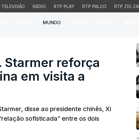
TELEVISÃO
RÁDIO
RTP PLAY
RTP PALCO
RTP ZIG ZA
026
EUROPA
MUNDO
OPINIÃO
VÍDEOS
ÁUDIO
armer reforça relações
Starmer reforça
na em visita a
 Starmer, disse ao presidente chinês, Xi
“relação sofisticada” entre os dois