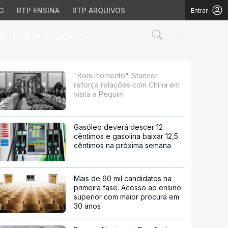
G
RTP ENSINA
RTP ARQUIVOS
Entrar
Abrir campo de
|
S
RTP
DESPORTO
 com China em visita a
"Bom momento". Starmer
reforça relações com China em
visita a Pequim
Gasóleo deverá descer 12
cêntimos e gasolina baixar 12,5
cêntimos na próxima semana
Mais de 60 mil candidatos na
primeira fase. Acesso ao ensino
superior com maior procura em
30 anos