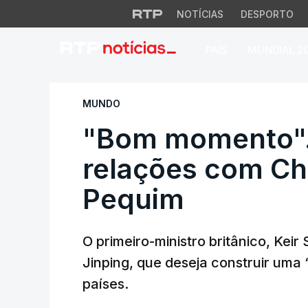
NOTÍCIAS
DESPORTO
PAÍS
MUNDIAL 2
"Bom momento". St
MUNDO
"Bom momento". 
relações com Chi
Pequim
O primeiro-ministro britânico, Keir
Jinping, que deseja construir uma 
países.