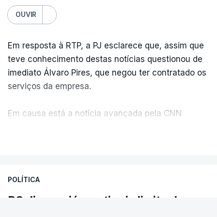
OUVIR
Em resposta à RTP, a PJ esclarece que, assim que
teve conhecimento destas notícias questionou de
imediato Álvaro Pires, que negou ter contratado os
serviços da empresa.
Em causa está a notícia avançada pela CNN
Portugal de que o diretor financeiro também tinha
VER MAIS
recorrido à Construbarcelos, tal como Luís Neves.
A Judiciária adianta ainda que não ordenou a
POLÍTICA
abertura de qualquer processo disciplinar, por não
ter qualquer elemento que indicie a realização
PS diz que já se atingiu limite do
dessas obras.
admissível. As reações à polémica