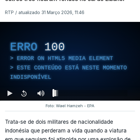
RTP
/
atualizado 31 Março 2026, 11:46
ERRO
100
ERROR ON HTML5 MEDIA ELEMENT
ESTE CONTEÚDO ESTÁ NESTE MOMENTO
INDISPONÍVEL
Foto: Wael Hamzeh - EPA
Trata-se de dois militares de nacionalidade
indonésia que perderam a vida quando a viatura
em que seguiam foi atingida por uma explosão de