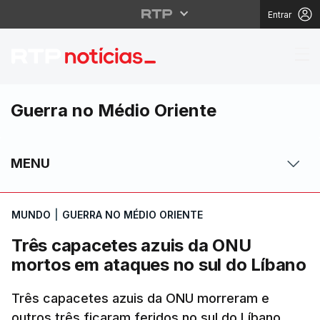
Entrar
Três capacetes azuis 
Guerra no Médio Oriente
MENU
MUNDO
|
GUERRA NO MÉDIO ORIENTE
Três capacetes azuis da ONU
mortos em ataques no sul do Líbano
Três capacetes azuis da ONU morreram e
outros três ficaram feridos no sul do Líbano.