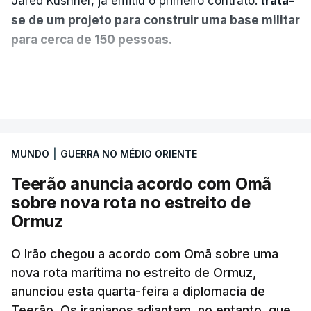
Jared Kushner, já emitiu o primeiro contrato:
trata-
se de um projeto para construir uma base militar
para cerca de 150 pessoas.
Segundo o diário britânico
The Guardian
, este
VER MAIS
posto avançado deverá abrigar tropas
marroquinas. O contrato foi concedido à Arkel
International, uma empresa com sede no Louisiana
MUNDO
|
GUERRA NO MÉDIO ORIENTE
que já colaborou com a Administração norte-
americana em projetos no Médio Oriente,
Teerão anuncia acordo com Omã
nomeadamente no Iraque.
sobre nova rota no estreito de
Ormuz
Com uma área muito reduzida,
esta pequena base
militar deverá ficar nos 60 por cento de
O Irão chegou a acordo com Omã sobre uma
nova rota marítima no estreito de Ormuz,
território de Gaza que Israel controla e a cerca
anunciou esta quarta-feira a diplomacia de
de 1,5 quilómetros da fronteira com Israel.
Teerão. Os iranianos adiantam, no entanto, que