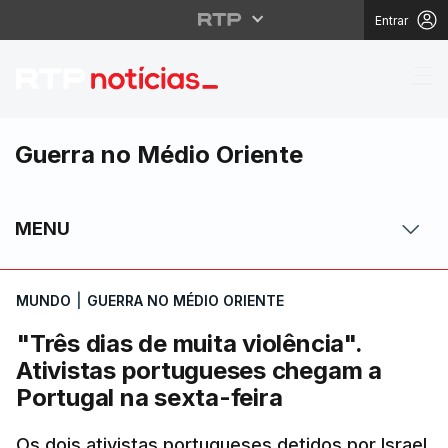
Entrar
"Três dias de muita vi
Guerra no Médio Oriente
MENU
MUNDO
|
GUERRA NO MÉDIO ORIENTE
"Três dias de muita violência".
Ativistas portugueses chegam a
Portugal na sexta-feira
Os dois ativistas portugueses detidos por Israel