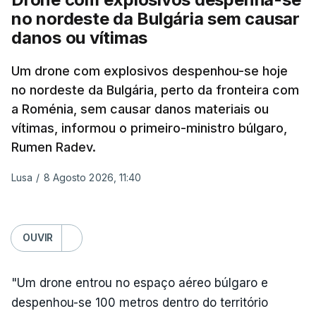
Mizrahi-Rozen, chefe da inteligência militar do
no nordeste da Bulgária sem causar
Exército israelita, em declarações citadas pelo
danos ou vítimas
jornal Israel Hayom e reproduzidas por outros
Um drone com explosivos despenhou-se hoje
meios de comunicação social do país.
no nordeste da Bulgária, perto da fronteira com
"É evidente que o Hamas está a tentar passar-nos
a Roménia, sem causar danos materiais ou
a responsabilidade", acrescentou Mizrahi-Rozen.
vítimas, informou o primeiro-ministro búlgaro,
Rumen Radev.
Por seu lado, David Zini, chefe do Shin Bet -- o
Lusa
/
8 Agosto 2026, 11:40
serviço de segurança interna israelita --, advertiu o
gabinete de que o acordo do Hamas sobre o roteiro
para Gaza é uma "emboscada estratégica",
destinada a ganhar tempo e a garantir que Israel
OUVIR
não volte a operar em Gaza antes das eleições,
previstas para o outono.
"Um drone entrou no espaço aéreo búlgaro e
despenhou-se 100 metros dentro do território
Vários ministros, entre os quais Bezalel Smotrich,