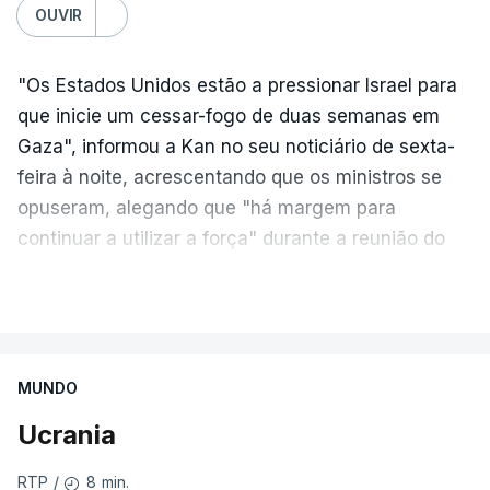
OUVIR
"Os Estados Unidos estão a pressionar Israel para
que inicie um cessar-fogo de duas semanas em
Gaza", informou a Kan no seu noticiário de sexta-
feira à noite, acrescentando que os ministros se
opuseram, alegando que "há margem para
continuar a utilizar a força" durante a reunião do
Gabinete de Segurança de quinta-feira.
VER MAIS
A ideia de uma trégua tem a ver com a
necessidade de travar os ataques com vista à
aplicação do plano de desarmamento do Hamas.
MUNDO
Ucrania
Além disso, o correspondente do canal de
televisão israelita i24News, que também teve
8 min.
RTP
/