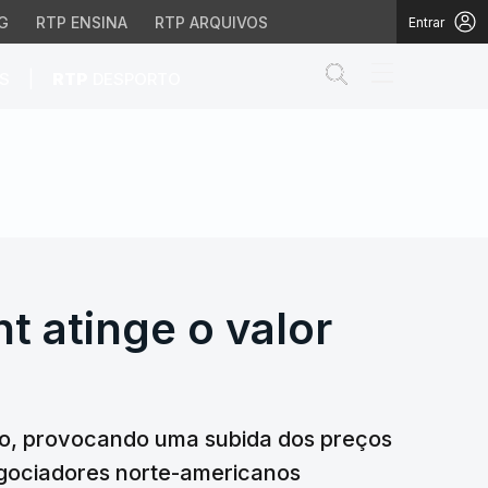
G
RTP ENSINA
RTP ARQUIVOS
Entrar
Abrir campo de
|
S
RTP
DESPORTO
nt atinge o valor mais 
t atinge o valor
ero, provocando uma subida dos preços
egociadores norte-americanos