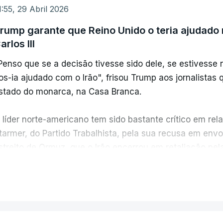
a segunda-feira, o Centcom informou que um contrat
1:55, 29 Abril 2026
 petroleiro M/T Stream, de bandeira iraniana, somand
rump garante que Reino Unido o teria ajudado 
arga iranianos apreendidos nas semanas anteriores 
arlos III
Penso que se a decisão tivesse sido dele, se estivesse
os-ia ajudado com o Irão", frisou Trump aos jornalistas
stado do monarca, na Casa Branca.
 líder norte-americano tem sido bastante crítico em rela
tarmer, do Partido Trabalhista, pela sua recusa em envo
streito de Ormuz, que o Irão encerrou em retaliação pel
VER MAIS
O rei é fantástico. Passámos muito tempo juntos. Tiv
obre esta questão (a falta de apoio do Reino Unido no con
rump respondeu desta forma quando questionado pelos jo