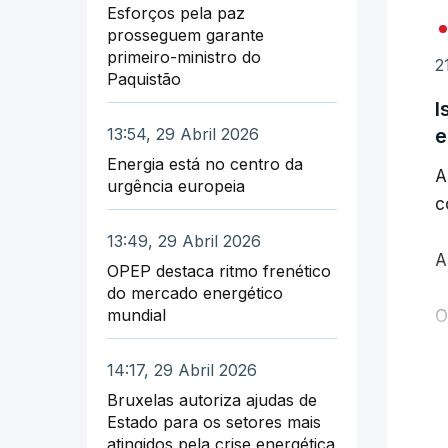
Esforços pela paz
p
prosseguem garante
r
primeiro-ministro do
2
Paquistão
"
I
d
e
13:54, 29 Abril 2026
Energia está no centro da
A
S
urgência europeia
c
s
13:49, 29 Abril 2026
A
"
OPEP destaca ritmo frenético
do mercado energético
U
mundial
O
N
14:17, 29 Abril 2026
A
a
G
Bruxelas autoriza ajudas de
W
Estado para os setores mais
i
atingidos pela crise energética