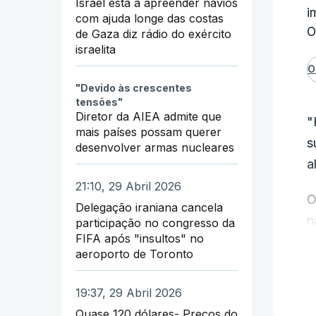
Israel está a apreender navios
i
com ajuda longe das costas
O
de Gaza diz rádio do exército
israelita
O
"Devido às crescentes
tensões"
Diretor da AIEA admite que
"
mais países possam querer
s
desenvolver armas nucleares
a
21:10, 29 Abril 2026
O
Delegação iraniana cancela
n
participação no congresso da
FIFA após "insultos" no
i
aeroporto de Toronto
"
19:37, 29 Abril 2026
i
Quase 120 dólares- Preços do