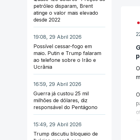
n
petróleo disparam, Brent
a
atinge o valor mais elevado
desde 2022
T
2
g
19:08, 29 Abril 2026
Possível cessar-fogo em
G
A
maio. Putin e Trump falaram
p
ao telefone sobre o Irão e
d
Ucrânia
O
g
m
c
16:59, 29 Abril 2026
Guerra já custou 25 mil
O
D
milhões de dólares, diz
p
i
responsável do Pentágono
o
r
a
c
15:49, 29 Abril 2026
Trump discutiu bloqueio de
O
A