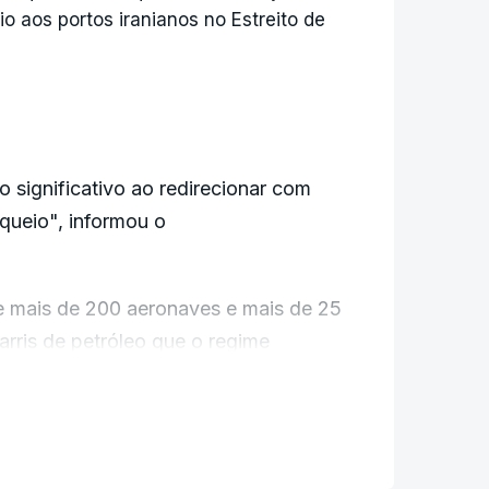
 aos portos iranianos no Estreito de
 significativo ao redirecionar com
oqueio", informou o
ve mais de 200 aeronaves e mais de 25
barris de petróleo que o regime
es de dólares, dos quais a liderança
o é altamente eficaz e as forças