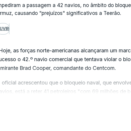
mpediram a passagem a 42 navios, no âmbito do bloqueio
rmuz, causando "prejuízos" significativos a Teerão.
UVIR
Hoje, as forças norte-americanas alcançaram um marco
ucesso o 42.º navio comercial que tentava violar o bl
lmirante Brad Cooper, comandante do Centcom.
 oficial acrescentou que o bloqueio naval, que envol
avios, está a reter 41 petroleiros "com 69 milhões de 
raniano não pode vender".
VER MAIS
Isto representa um prejuízo estimado em seis mil milhõ
raniana não pode beneficiar financeiramente. O bloquei