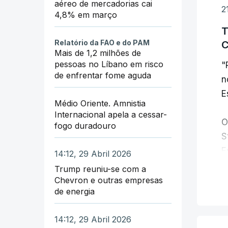
aéreo de mercadorias cai
N
2
4,8% em março
o
T
c
Relatório da FAO e do PAM
C
Mais de 1,2 milhões de
pessoas no Líbano em risco
"
de enfrentar fome aguda
n
E
Médio Oriente. Amnistia
Internacional apela a cessar-
O
fogo duradouro
S
E
14:12, 29 Abril 2026
Trump reuniu-se com a
"
Chevron e outras empresas
de energia
s
14:12, 29 Abril 2026
T