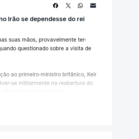
orpedeiro da Marinha dos EUA deteve
o-se a pelo menos dois navios de
no Irão se dependesse do rei
em operações americanas.
 nas suas mãos, provavelmente ter-
 quando questionado sobre a visita de
ção ao primeiro-ministro britânico, Keir
lver-se militarmente na reabertura do
a ofensiva norte-americana.
emos longas conversas. Também falámos
flito)", revelou.
rnalistas sobre o discurso histórico