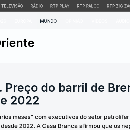
TELEVISÃO
RÁDIO
RTP PLAY
RTP PALCO
RTP ZIG ZA
026
EUROPA
MUNDO
OPINIÃO
VÍDEOS
ÁUDIO
 Preço do barril de Bre
riente
 Preço do barril de Bren
de 2022
ários meses" com executivos do setor petrolíf
do desde 2022. A Casa Branca afirmou que os n