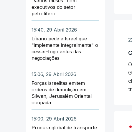
"vários meses" com
E
executivos do setor
E
petrolífero
a
T
15:40, 29 Abril 2026
d
O
Líbano pede a Israel que
n
2
"implemente integralmente" o
"
i
cessar-fogo antes das
C
p
negociações
p
O
O
G
a
15:06, 29 Abril 2026
O
c
p
Forças israelitas emitem
p
t
m
ordens de demolição em
Silwan, Jerusalém Oriental
p
O
ocupada
E
d
15:00, 29 Abril 2026
d
Procura global de transporte