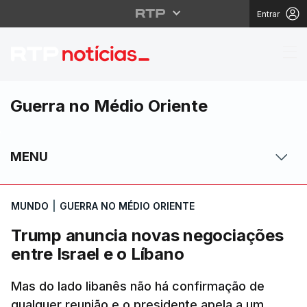
Entrar
Trump anuncia novas n
Guerra no Médio Oriente
MENU
MUNDO
|
GUERRA NO MÉDIO ORIENTE
Trump anuncia novas negociações
entre Israel e o Líbano
Mas do lado libanês não há confirmação de
qualquer reunião e o presidente apela a um