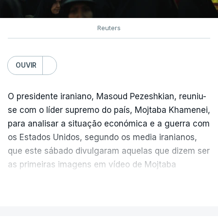
Reuters
OUVIR
O presidente iraniano, Masoud Pezeshkian, reuniu-
se com o líder supremo do país, Mojtaba Khamenei,
para analisar a situação económica e a guerra com
os Estados Unidos, segundo os media iranianos,
que este sábado divulgaram aquelas que dizem ser
as primeiras imagens em vídeo de Mojtaba
Khamenei desde o início da guerra.
VER MAIS
O vídeo de 12 segundos, sem aúdio, data ou local
de gravação, foi colocado pela agência de notícias