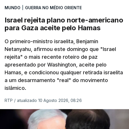
Mehr na rede social Telegram, como aquilo que
MUNDO
|
GUERRA NO MÉDIO ORIENTE
pode ser considerada uma resposta à imprensa
Israel rejeita plano norte-americano
israelita, que nos últimos tempos vem dando conta
para Gaza aceite pelo Hamas
de que o líder supremo iraniano estará em estado
crítico na sequência do bombardeamento que no
O primeiro-ministro israelita, Benjamin
último dia de fevereiro passado matou o pai, o
Netanyahu, afirmou este domingo que "Israel
ayatollah Ali Khamenei, e outros membros da
rejeita" o mais recente roteiro de paz
família.
apresentado por Washington, aceite pelo
Hamas, e condicionou qualquer retirada israelita
As imagens mostram Mojtaba Khamenei no que
a um desarmamento "real" do movimento
será uma aula religiosa, mas sem qualquer
islâmico.
indicação adicional.
RTP
/
atualizado 10 Agosto 2026, 08:26
ERRO
100