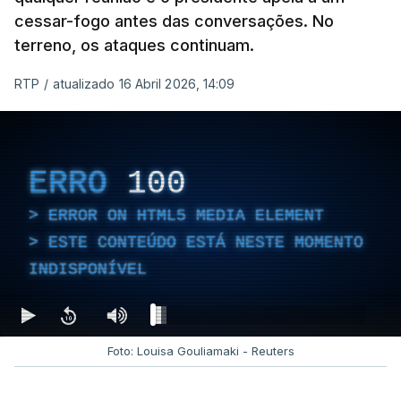
cessar-fogo antes das conversações. No
terreno, os ataques continuam.
RTP
/
atualizado 16 Abril 2026, 14:09
ERRO
100
ERROR ON HTML5 MEDIA ELEMENT
ESTE CONTEÚDO ESTÁ NESTE MOMENTO
INDISPONÍVEL
Foto: Louisa Gouliamaki - Reuters