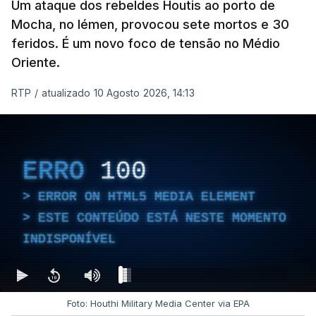
Um ataque dos rebeldes Houtis ao porto de
Mocha, no Iémen, provocou sete mortos e 30
feridos. É um novo foco de tensão no Médio
Oriente.
RTP
/
atualizado 10 Agosto 2026, 14:13
ERRO
100
ERROR ON HTML5 MEDIA ELEMENT
ESTE CONTEÚDO ESTÁ NESTE MOMENTO
INDISPONÍVEL
Foto: Houthi Military Media Center via EPA