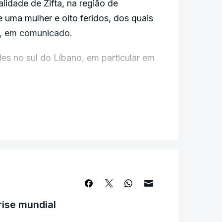
alidade de Zifta, na região de
e uma mulher e oito feridos, dos quais
s, em comunicado.
des no sul do Líbano, em particular em
edifício da Cruz Vermelha" nesta
ocorristas ficaram feridos. Atingidos
 a Cruz Vermelha.
elitas, mas no sul do país, não no
ntre Irão e Israel, a chefia militar
rise mundial
da de "resposta severa" a Israel.