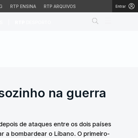
G
RTP ENSINA
RTP ARQUIVOS
Entrar
Abrir campo de
|
S
RTP
DESPORTO
ozinho na guerra com o
sozinho na guerra
depois de ataques entre os dois países
ar a bombardear o Líbano. O primeiro-