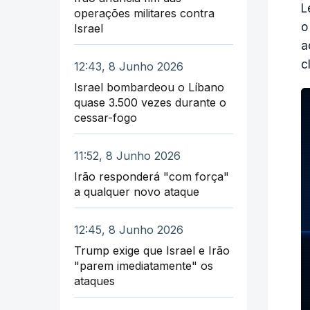
L
M
operações militares contra
o
Israel
d
a
c
12:43, 8 Junho 2026
O
Israel bombardeou o Líbano
H
quase 3.500 vezes durante o
I
cessar-fogo
D
11:52, 8 Junho 2026
a
Irão responderá "com força"
a qualquer novo ataque
12:45, 8 Junho 2026
Trump exige que Israel e Irão
"parem imediatamente" os
ataques