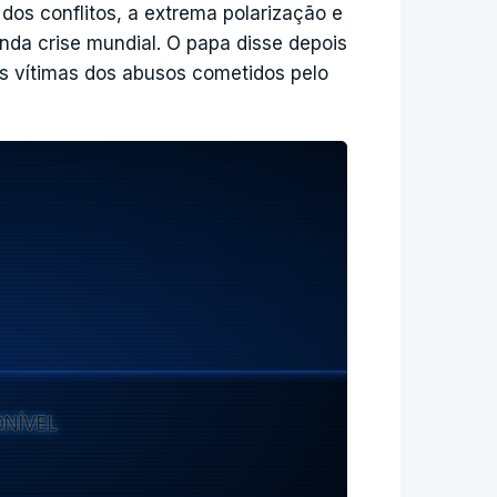
os conflitos, a extrema polarização e
e das hostilidades, incluindo no sul
nda crise mundial. O papa disse depois
 realizadas".
as vítimas dos abusos cometidos pelo
 iria "continuar a agir contra o
de ligar Líbano e Irão para atacar
o, entre Israel e o Hezbollah, os
egundo as autoridades libanesas.
ONÍVEL