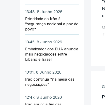
"
N
13:48, 8 Junho 2026
d
Prioridade do Irão é
"segurança nacional e paz do
O
povo"
T
13:45, 8 Junho 2026
U
Embaixador dos EUA anuncia
p
mais negociações entre
Líbano e Israel
p
O
13:01, 8 Junho 2026
n
Irão continua "na mesa das
negociações"
0
A
P
12:47, 8 Junho 2026
i
Irão anuncia fim das