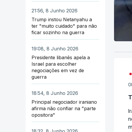
21:56, 8 Junho 2026
Trump instou Netanyahu a
ter "muito cuidado" para não
ficar sozinho na guerra
19:08, 8 Junho 2026
Presidente libanês apela a
Israel para escolher
negociações em vez de
guerra
0
18:54, 8 Junho 2026
T
Principal negociador iraniano
afirma não confiar na "parte
I
opositora"
n
m
18:32, 8 Junho 2026