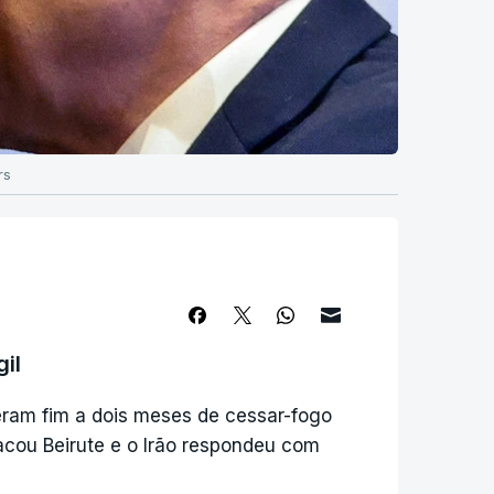
rs
il
eram fim a dois meses de cessar-fogo
acou Beirute e o Irão respondeu com