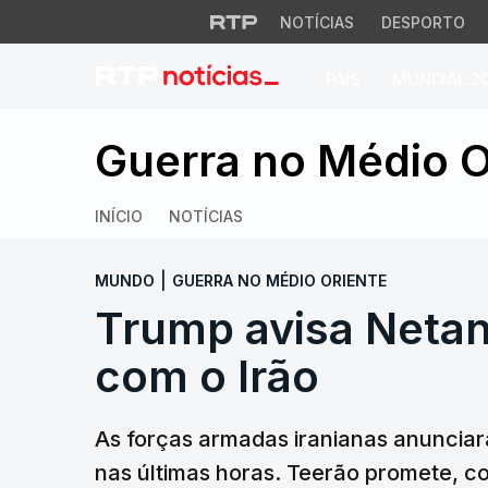
NOTÍCIAS
DESPORTO
PAÍS
MUNDIAL 2
Trump avisa Netany
Guerra no Médio O
INÍCIO
NOTÍCIAS
|
MUNDO
GUERRA NO MÉDIO ORIENTE
Trump avisa Netan
com o Irão
As forças armadas iranianas anunciara
nas últimas horas. Teerão promete, co