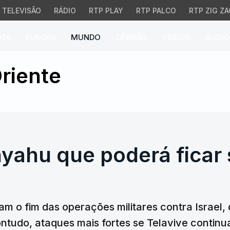
TELEVISÃO
RÁDIO
RTP PLAY
RTP PALCO
RTP ZIG ZA
026
EUROPA
MUNDO
OPINIÃO
VÍDEOS
ÁUDIO
ahu que poderá ficar s
riente
yahu que poderá ficar 
m o fim das operações militares contra Israel, 
ntudo, ataques mais fortes se Telavive continu