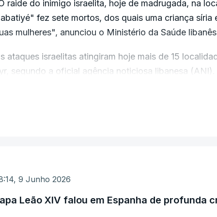
O raide do inimigo israelita, hoje de madrugada, na loc
abatiyé" fez sete mortos, dos quais uma criança síria 
uas mulheres", anunciou o Ministério da Saúde libanê
s ataques israelitas atingiram hoje mais de 15 localida
yr, segundo a oficial agência noticiosa libanesa (ANI).
m dos ataques "atingiu uma viatura (...) perto de um 
VER MAIS
equena vila costeira, segundo a mesma fonte. Quatro s
or estilhaços de vidro, foram hospitalizados, detalhou
 Hezbollah reivindicou novo ataques contra forças isra
orte de Israel.
8:14, 9 Junho 2026
o meio do dia, após ataques recíprocos durante a noite e
apa Leão XIV falou em Espanha de profunda c
raniana anunciou "a cessação de operações", qualifica