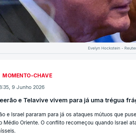
Evelyn Hockstein - Reute
MOMENTO-CHAVE
8:35, 9 Junho 2026
eerão e Telavive vivem para já uma trégua frág
rão e Israel pararam para já os ataques mútuos que pus
o Médio Oriente. O conflito recomeçou quando Israel at
ísseis.