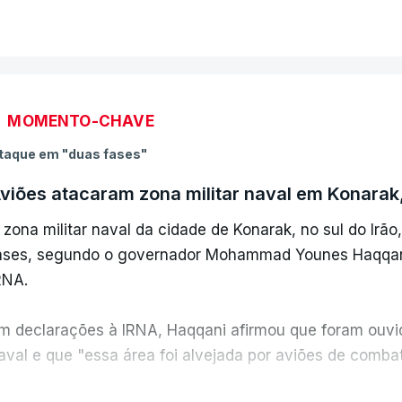
MOMENTO-CHAVE
taque em "duas fases"
viões atacaram zona militar naval em Konarak
 zona militar naval da cidade de Konarak, no sul do Irã
ases, segundo o governador Mohammad Younes Haqqani,
RNA.
m declarações à IRNA, Haqqani afirmou que foram ouvid
aval e que "essa área foi alvejada por aviões de comba