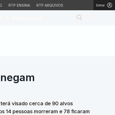
G
RTP ENSINA
RTP ARQUIVOS
Entrar
Abrir campo de
|
S
RTP
DESPORTO
A negam envolvimento
A negam
terá visado cerca de 90 alvos
nos 14 pessoas morreram e 78 ficaram