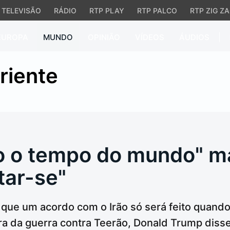
TELEVISÃO
RÁDIO
RTP PLAY
RTP PALCO
RTP ZIG Z
|
EUROPA
MUNDO
OPINIÃO
VÍDEOS
ÁUDIOS
o o tempo do mundo" mas
riente
o o tempo do mundo" ma
tar-se"
 que um acordo com o Irão só será feito quando
ra da guerra contra Teerão, Donald Trump dis