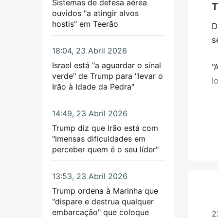
Sistemas de defesa aérea
T
"
ouvidos "a atingir alvos
d
hostis" em Teerão
D
s
J
18:04, 23 Abril 2026
Israel está "a aguardar o sinal
“
“
P
verde" de Trump para "levar o
l
q
Irão à Idade da Pedra"
s
d
14:49, 23 Abril 2026
J
“
Trump diz que Irão está com
m
"imensas dificuldades em
i
d
perceber quem é o seu líder"
N
O
13:53, 23 Abril 2026
a
i
Trump ordena à Marinha que
l
r
"dispare e destrua qualquer
embarcação" que coloque
2