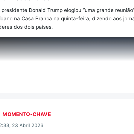
egociações" entre Washington e Teerão, estimou Carst
rabalhos uma possível substituição da seleção iraniana.
 presidente Donald Trump elogiou “uma grande reunião” e
íbano na Casa Branca na quinta-feira, dizendo aos jorn
onald Trump garantiu hoje que tinha "todo o tempo do 
 Mundial, que se realiza nos Estados Unidos, México e C
íderes dos dois países.
essar-fogo em vigor desde há duas semanas parece est
rão disputa o primeiro jogo a 15 de junho, em Los Angele
eios iranianos têm informado sobre explosões em Teerão
usa
eclarou-se pronto para retomar os ataques.
m termos da economia, Adam Turnquist, da LPL Financia
VER MAIS
os empréstimos obrigacionistas e o petróleo permanec
ERRO
levados".
100
ERROR ON HTML5 MEDIA ELEMENT
s títulos da dívida pública federal dos EUA a 10 anos
ESTE CONTEÚDO ESTÁ NESTE MOMENTO INDI
MOMENTO-CHAVE
ontudo, para os analistas da Briefing.com, é preciso rela
2:33, 23 Abril 2026