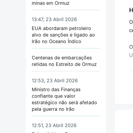
“
minas em Ormuz
N
H
e
a
13:47, 23 Abril 2026
O
P
EUA abordaram petroleiro
L
c
alvo de sanções e ligado ao
h
Irão no Oceano Índico
O
“
U
Centenas de embarcações
d
retidas no Estreito de Ormuz
p
"
A
i
12:53, 23 Abril 2026
c
Ministro das Finanças
T
confiante que valor
estratégico não será afetado
o
E
pela guerra no Irão
e
"
12:51, 23 Abril 2026
L