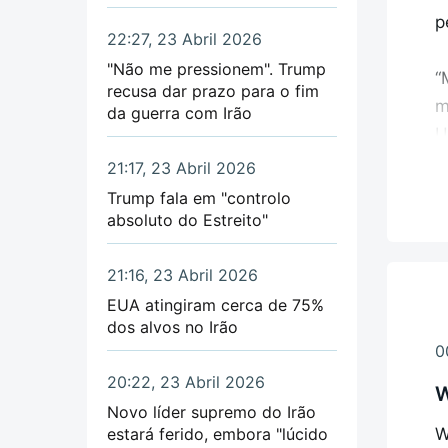
p
A
22:27, 23 Abril 2026
t
"Não me pressionem". Trump
“
c
recusa dar prazo para o fim
m
H
da guerra com Irão
U
"
21:17, 23 Abril 2026
“
c
Trump fala em "controlo
f
absoluto do Estreito"
"
D
21:16, 23 Abril 2026
p
I
EUA atingiram cerca de 75%
dos alvos no Irão
o
O
0
j
20:22, 23 Abril 2026
r
W
Novo líder supremo do Irão
estará ferido, embora "lúcido
W
O