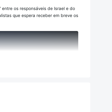
en Fritsch, do Commmerzbank.
ntre os responsáveis ​​de Israel e do
alistas que espera receber em breve os
mundo" na guerra ao Irão, onde o
anadá, terá início a 11 de junho. O
ar suspenso por um fio.
s (Califórnia), contra a Nova Zelândia.
 e o ministro da Defesa israelita
l, considera que "as taxas de juro
em em níveis desconfortavelmente
 estão com um rendimento de 4,32%.
SPONÍVEL
tivizar o recuo bolsista.