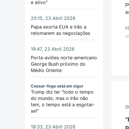
e ativo"
p
s
a
p
20:15, 23 Abril 2026
Papa exorta EUA e Irão a
N
O
retomarem as negociações
t
o
c
19:47, 23 Abril 2026
"
Porta-aviões norte-americano
P
d
George Bush próximo do
e
Médio Oriente
A
E
r
Cessar-fogo está em vigor
Trump diz ter "todo o tempo
E
I
do mundo, mas o Irão não
e
A
tem, o tempo está a esgotar-
0
se!"
A
"
E
r
p
19:33, 23 Abril 2026
o