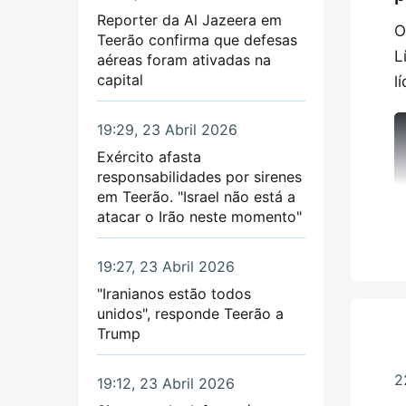
n
Reporter da Al Jazeera em
t
O
Teerão confirma que defesas
L
aéreas foram ativadas na
D
O
capital
l
c
I
19:29, 23 Abril 2026
M
L
Exército afasta
d
responsabilidades por sirenes
em Teerão. "Israel não está a
E
atacar o Irão neste momento"
d
19:27, 23 Abril 2026
e
"Iranianos estão todos
unidos", responde Teerão a
O
Trump
C
2
19:12, 23 Abril 2026