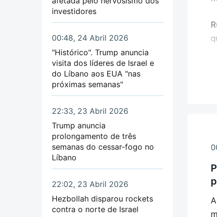
afetada pelo nervosismo dos
investidores
R
00:48, 24 Abril 2026
q
"Histórico". Trump anuncia
visita dos líderes de Israel e
"
do Líbano aos EUA "nas
e
próximas semanas"
R
22:33, 23 Abril 2026
"
Trump anuncia
s
prolongamento de três
semanas do cessar-fogo no
0
Líbano
E
P
d
p
22:02, 23 Abril 2026
p
Hezbollah disparou rockets
A
t
contra o norte de Israel
m