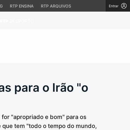
AG
RTP ENSINA
RTP ARQUIVOS
Entrar
Abrir campo de
RTP
DESPORTO
 para o Irão "o tempo 
s para o Irão "o
 for "apropriado e bom" para os
se que tem "todo o tempo do mundo,