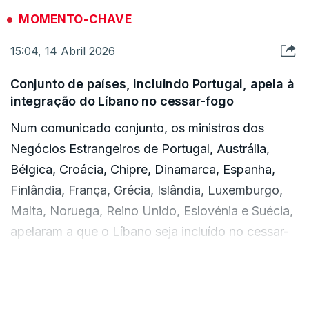
aumento muito mais acentuado dos preços da
MOMENTO-CHAVE
energia devido à guerra no Irão, assim como uma
15:04, 14 Abril 2026
maior incerteza e repercussões internacionais em
comparação com o cenário de base.
Conjunto de países, incluindo Portugal, apela à
integração do Líbano no cessar-fogo
Num comunicado conjunto, os ministros dos
Negócios Estrangeiros de Portugal, Austrália,
Bélgica, Croácia, Chipre, Dinamarca, Espanha,
Finlândia, França, Grécia, Islândia, Luxemburgo,
Malta, Noruega, Reino Unido, Eslovénia e Suécia,
apelaram a que o Líbano seja incluído no cessar-
fogo no Médio Oriente.
VER MAIS
Para os chefes da diplomacia destes 17 países a