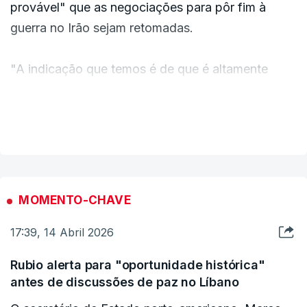
provável" que as negociações para pôr fim à
guerra no Irão sejam retomadas.
"A indicação que temos é de que é altamente
provável que estas conversações sejam
retomadas", disse aos jornalistas.
VER MAIS
Guterres aproveitou para elogiar os esforços de
paz do Paquistão. "Considero essencial que estas
negociações prossigam", afirmou.
MOMENTO-CHAVE
17:39, 14 Abril 2026
"Penso que seria irrealista esperar que (...) um
problema tão complexo e de longa data pudesse
Rubio alerta para "oportunidade histórica"
ser resolvido na primeira sessão de negociações.
antes de discussões de paz no Líbano
Por isso, precisamos que as negociações