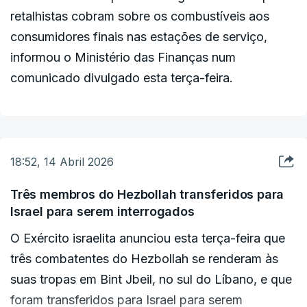
acrescentou o responsável israelita. "Este é o
retalhistas cobram sobre os combustíveis aos
aspeto mais positivo que retiramos desta reunião.
consumidores finais nas estações de serviço,
Estamos unidos no nosso desejo de libertar o
informou o Ministério das Finanças num
Líbano da ocupação, de um poder dominado pelo
comunicado divulgado esta terça-feira.
Irão e chamado Hezbollah", vincou ainda.
O embaixador libanês e as autoridades norte-
americanas não prestaram quaisquer declarações,
18:52, 14 Abril 2026
mas espera-se um comunicado conjunto para as
Três membros do Hezbollah transferidos para
próximas horas, indicou o embaixador israelita em
Israel para serem interrogados
declarações aos jornalistas.
O Exército israelita anunciou esta terça-feira que
três combatentes do Hezbollah se renderam às
Israel e Líbano não têm relações diplomáticas,
suas tropas em Bint Jbeil, no sul do Líbano, e que
pelo que a negociação ocorreu entre os
foram transferidos para Israel para serem
embaixadores dos dois países nos Estados