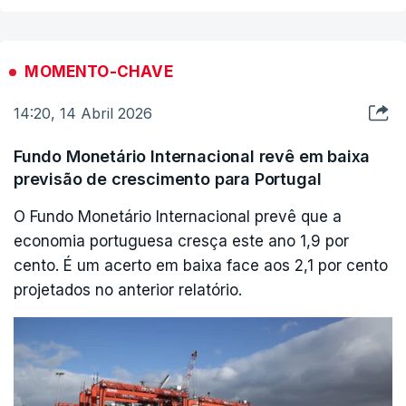
continuidade da guerra no Líbano está a minar a
atual desescalada regional. Nesse sentido, instam
todas as partes beligerantes a trabalharem em
MOMENTO-CHAVE
prol de uma solução política duradoura e apelam a
14:20, 14 Abril 2026
Israel e ao Líbano para que aproveitem a
oportunidade de negociações diretas, nos
Fundo Monetário Internacional revê em baixa
Estados Unidos.
previsão de crescimento para Portugal
O Fundo Monetário Internacional prevê que a
"Ao mesmo tempo condenamos veementemente
economia portuguesa cresça este ano 1,9 por
os ataques maciços de Israel contra o Líbano a 8
cento. É um acerto em baixa face aos 2,1 por cento
de abril, que, segundo as últimas informações das
projetados no anterior relatório.
autoridades libanesas, mataram mais de 350
pessoas e feriram mais de 1.000", lê-se ainda no
comunicado conjunto.