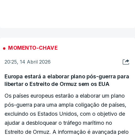
negociações sem a participação dos europeus e parece
determinado a ceder território ucraniano à Rússia.
navio conseguiu ultrapassar o bloqueio naval dos
VER MAIS
EUA aos portos e zonas costeiras do Irão e que
A Alemanha financiará, principalmente, a entrega à Ucrânia de
seis navios mercantes receberam ordens para
centenas de mísseis `Patriot` e lançadores para os sistemas de
voltar para trás.
defesa aérea Iris-T.
MOMENTO-CHAVE
Zelensky anunciou ainda que os dois países estão a trabalhar
num "acordo bilateral sobre `drones`".
20:25, 14 Abril 2026
A invasão militar russa do território ucraniano, lançada em 24
Europa estará a elaborar plano pós-guerra para
de fevereiro de 2022, mergulhou a Europa naquela que é
libertar o Estreito de Ormuz sem os EUA
considerada a crise de segurança mais grave desde a
Segunda Guerra Mundial (1939-1945).
Os países europeus estarão a elaborar um plano
pós-guerra para uma ampla coligação de países,
excluindo os Estados Unidos, com o objetivo de
ajudar a desbloquear o tráfego marítimo no
Estreito de Ormuz. A informação é avançada pelo