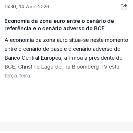
negociar e que encontraram interlocutores
15:30, 14 Abril 2026
capazes de falar em nome das três partes do
Governo iraniano.
Economia da zona euro entre o cenário de
referência e o cenário adverso do BCE
A economia da zona euro situa-se neste momento
entre o cenário de base e o cenário adverso do
Banco Central Europeu, afirmou a presidente do
BCE, Christine Lagarde, na Bloomberg TV esta
terça-feira.
A responsável acrescentou que o banco central
seria "ágil" na fixação das taxas de juro.
VER MAIS
O cenário adverso do BCE, um dos três
publicados no mês passado, pressupõe um