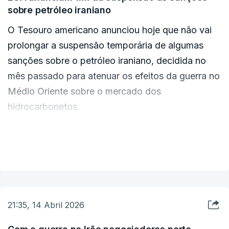
medida que se aproxima o prazo do cessar-fogo
sobre petróleo iraniano
de duas semanas anunciado a 8 de abril.
O Tesouro americano anunciou hoje que não vai
prolongar a suspensão temporária de algumas
sanções sobre o petróleo iraniano, decidida no
mês passado para atenuar os efeitos da guerra no
Médio Oriente sobre o mercado dos
hidrocarbonetos.
"A autorização temporária que permite a venda
VER MAIS
do petróleo iraniano atualmente bloqueado no mar
expira dentro de alguns dias e não será
renovada", escreveu o Ministério das Finanças na
sua conta na rede social X.
21:35, 14 Abril 2026