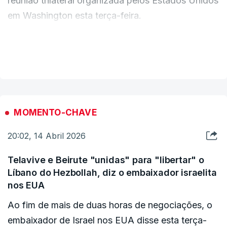
⁠reunião trilateral ‌organizada ​pelos Estados Unidos
em ​Washington esta terça-feira.
"O Estado de Israel manifestou o seu apoio ao
VER MAIS
desarmamento de todos os grupos terroristas não
estatais e ao desmantelamento de toda a
infraestrutura terrorista no Líbano, e expressou o
seu compromisso em trabalhar com o Governo do
MOMENTO-CHAVE
Líbano para alcançar esse objetivo, de modo a
20:02, 14 Abril 2026
garantir a segurança dos povos de ambos os
países", refere o comunicado.
Telavive e Beirute "unidas" para "libertar" o
Líbano do Hezbollah, diz o embaixador israelita
"Israel manifestou o seu compromisso em
nos EUA
participar em negociações diretas para resolver
Ao fim de mais de duas horas de negociações, o
todas as questões pendentes e alcançar uma paz
embaixador de Israel nos EUA disse esta terça-