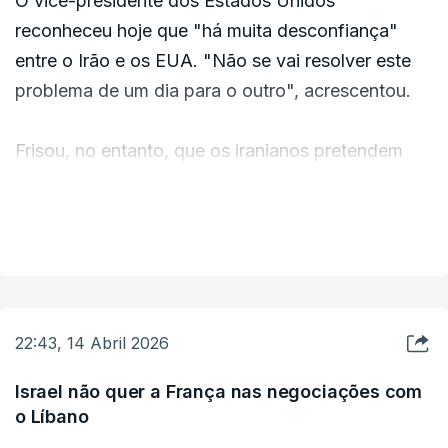
O vice-presidente dos Estados Unidos
reconheceu hoje que "há muita desconfiança"
entre o Irão e os EUA. "Não se vai resolver este
problema de um dia para o outro", acrescentou.
Frisou, no entanto, que os iranianos pretendem
chegar a um acordo com Washington. "Estou
muito satisfeito com a situação atual", afirmou JD
VER MAIS
Vance.
ERRO
100
22:43, 14 Abril 2026
ERROR ON HTML5 MEDIA ELEMENT
Israel não quer a França nas negociações com
ESTE CONTEÚDO ESTÁ NESTE MOMENTO
o Líbano
INDISPONÍVEL