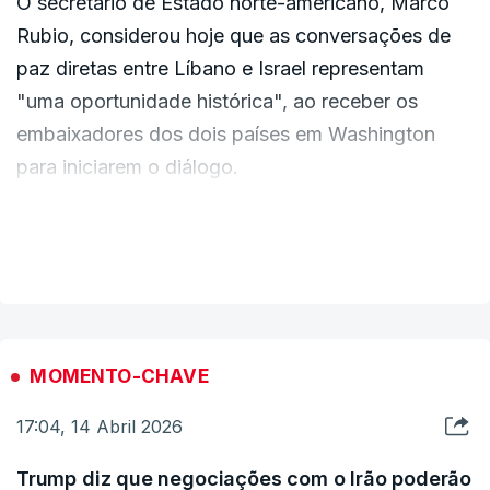
O secretário de Estado norte-americano, Marco
continuem e precisamos que o cessar-fogo se
Rubio, considerou hoje que as conversações de
mantenha enquanto as negociações decorrem".
paz diretas entre Líbano e Israel representam
"uma oportunidade histórica", ao receber os
embaixadores dos dois países em Washington
para iniciarem o diálogo.
O diplomata israelita Yechiel Leiter e a libanesa
VER MAIS
Nada Hamadeh Moawad discutem hoje no
Departamento de Estado, na capital norte-
americana, uma proposta de cessar-fogo, após
um mês e meio da ofensiva israelita contra o
MOMENTO-CHAVE
grupo xiita Hezbollah, num encontro que conta
17:04, 14 Abril 2026
também com a presença do embaixador dos
Estados Unidos em Beirute, Michel Issa.
Trump diz que negociações com o Irão poderão