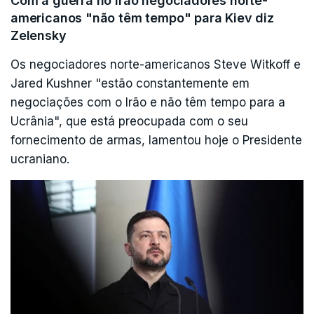
O Tesouro assegura participar no esforço de
Com a guerra no Irão negociadores norte-
americanos "não têm tempo" para Kiev diz
guerra americano "mantendo uma pressão
Zelensky
máxima sobre o Irão".
Os negociadores norte-americanos Steve Witkoff e
Jared Kushner "estão constantemente em
Neste contexto, diz estar "pronto a impor sanções
negociações com o Irão e não têm tempo para a
secundárias às instituições financeiras
Ucrânia", que está preocupada com o seu
estrangeiras que continuem a apoiar as
fornecimento de armas, lamentou hoje o Presidente
atividades" de Teerão.
ucraniano.
O ministério tem em mente instituições financeiras
baseadas na China, em Hong Kong, nos Emirados
Árabes Unidos e em Omã, segundo um
responsável governamental que pediu para não
ser identificado.