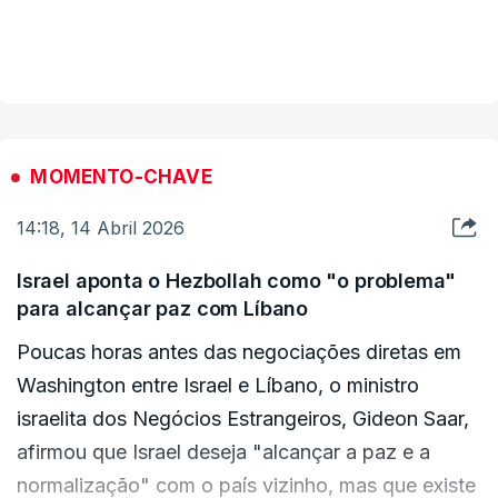
mais do que a média da Zona Euro e das
do Conselho de Segurança das Nações Unidas".
VER MAIS
maiores economias europeias
, como Alemanha,
França e Itália.
A estimativa da organização fica aquém do
cenário traçado pelo Governo de Luís
MOMENTO-CHAVE
Montenegro, que, no Orçamento do Estado,
14:18, 14 Abril 2026
inscreveu um crescimento do PIB em 2,3 por
cento.
Israel aponta o Hezbollah como "o problema"
para alcançar paz com Líbano
O abrandamento da economia parece
Poucas horas antes das negociações diretas em
inevitável a nível mundial
. O FMI acredita agora
Washington entre Israel e Líbano, o ministro
que a economia global vai crescer 3,1 por cento,
israelita dos Negócios Estrangeiros, Gideon Saar,
menos duas décimas do que a previsão anterior.
afirmou que Israel deseja "alcançar a paz e a
normalização" com o país vizinho, mas que existe