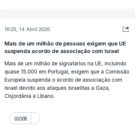
Trump disse também que não fala com Meloni "há muito
tempo".
"Porque ela não quer ajudar-nos com a NATO, não quer
16:25, 14 Abril 2026
ajudar-nos a livrarmo-nos das armas nucleares. Ela é muito
diferente do que eu pensava", acrescentou o Presidente
Mais de um milhão de pessoas exigem que UE
norte-americano.
suspenda acordo de associação com Israel
A mudança de opinião de Trump sobre Meloni surge após uma
Mais de um milhão de signatários na UE, incluindo
entrevista anterior ao Corriere della Sera, há um mês, na qual a
quase 15.000 em Portugal, exigem que a Comissão
descreveu como uma amiga e uma grande líder que "tenta
Europeia suspenda o acordo de associação com
sempre ajudar".
Israel devido aos ataques israelitas a Gaza,
"Ela já não é a mesma pessoa, e Itália nunca mais será o
Cisjordânia e Líbano.
mesmo país", sublinhou Trump.
O chefe de Estado norte-americano reagiu hoje à condenação
OUVIR
por Giorgia Meloni do seu ataque ao Papa, classificando como
"inaceitável" que Trump tenha dito que Leão XIV "não