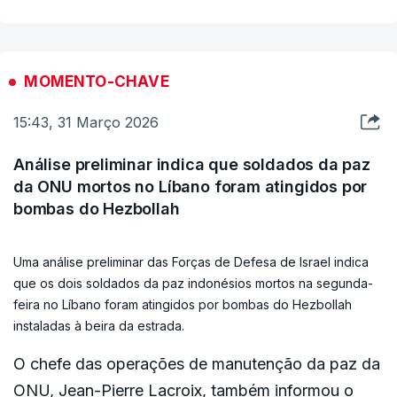
Revolucionária incluem a Microsoft, Google,
o clima. Eletrificação com energia limpa produzida
Apple, Intel, IBM, Tesla e Boeing.
internamente, interligações modernizadas e
eficiência energética. Este é o único caminho a
MOMENTO-CHAVE
"Estas empresas devem esperar a destruição das
seguir”.
15:43, 31 Março 2026
respetivas unidades em retaliação por cada ato
terrorista no Irão, a partir das 20h00, hora de
O Comissário deixa um apelo aos países.
Análise preliminar indica que soldados da paz
Teerão, de quarta-feira, 1 de abril", referiu o
da ONU mortos no Líbano foram atingidos por
comunicado da Guarda Revolucionária Islâmica
“Façam tudo o que puderem para investir em
bombas do Hezbollah
(IRGC).
energia renovável. É o meu claro incentivo aos
Estados-Membros para que ponham em
Uma análise preliminar das Forças de Defesa de Israel indica
que os dois soldados da paz indonésios mortos na segunda-
funcionamento as energias renováveis, sejam
feira no Líbano foram atingidos por bombas do Hezbollah
projetos que estejam quase concluídos ou que já
instaladas à beira da estrada.
estejam, mas que, devido a problemas nas redes
O chefe das operações de manutenção da paz da
elétricas ou à falta de armazenamento, ainda não
ONU, Jean-Pierre Lacroix, também informou o
estejam online. Nós encorajamos muito os