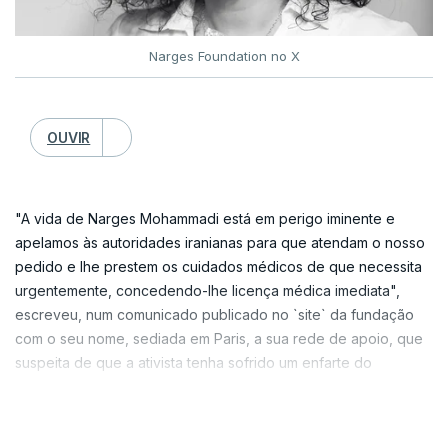
restaurar a estabilidade na região, incluindo a livre
iraniano "se sentarem à mesa para negociar"
navegação pelo Estreito de Ormuz.
porque a guerra impediu que tivessem a bomba
Narges Foundation no X
nuclear e,prevendo a queda do regime dos
clérigos xiitas para um futuro próximo.
OUVIR
"Temos um país que entende o que estamos a
fazer", acrescentou.
"A vida de Narges Mohammadi está em perigo iminente e
apelamos às autoridades iranianas para que atendam o nosso
pedido e lhe prestem os cuidados médicos de que necessita
urgentemente, concedendo-lhe licença médica imediata",
escreveu, num comunicado publicado no `site` da fundação
com o seu nome, sediada em Paris, a sua rede de apoio, que
suspeita de que a ativista tenha sofrido um enfarte do
miocárdio.
VER MAIS
A equipa jurídica de Mohammadi, de 53 anos, acompanhada