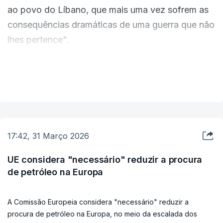
ao povo do Líbano, que mais uma vez sofrem as
devemos ter ilusões de que as consequências
consequências dramáticas de uma guerra que não
desta crise para os mercados energéticos serão
lhes pertence".
de curta duração, porque não serão” referiu Dan
Jorgensen.
Esta terça-feira, o ministro israelita da Defesa
VER MAIS
anunciou que Israel pretende estabelecer uma
Dan Jorgensen defende que a união e a
zona tampão no sul do Líbano e manter o
coordenação é importante para que se evitem
controlo sobre toda a área até ao rio Litani.
respostas nacionais fragmentadas e sinais
disruptivos para os mercados.
17:42, 31 Março 2026
UE considera "necessário" reduzir a procura
Medidas para ajudar os Estados-membros
de petróleo na Europa
A Comissão Europeia considera "necessário" reduzir a
Bruxelas tem insistido em medidas direcionadas e
procura de petróleo na Europa, no meio da escalada dos
temporárias para evitar o agravamento das