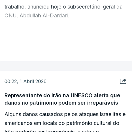
trabalho, anunciou hoje o subsecretário-geral da
ONU, Abdullah Al-Dardari.
"Estimamos que a perda para o PIB da região
árabe após um mês de combates será de cerca de
VER MAIS
6%", "aproximadamente uma perda de 186 mil
milhões de dólares" para a economia, adiantou
Al-Dardari à imprensa em Amã.
00:22, 1 Abril 2026
"Esperamos que os combates cessem amanhã,
porque cada dia de atraso tem repercussões
Representante do Irão na UNESCO alerta que
danos no património podem ser irreparáveis
negativas para a economia global", frisou.
Alguns danos causados pelos ataques israelitas e
Os países produtores de petróleo do Golfo, alvos
americanos em locais do património cultural do
dos ataques iranianos em retaliação pela ofensiva
Irão poderão ser irreparáveis, alertou o