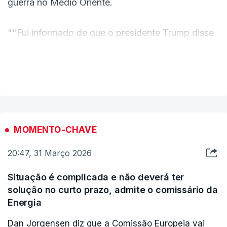
guerra no Médio Oriente.
""Fui informado de que o presidente Trump disse
recentemente que quer acabar com a guerra.
Espero que esteja a procurar uma saída", vincou,
VER MAIS
renovando os apelos de paz no Médio Oriente a
poucos dias da Páscoa.
As declarações aos jornalistas foram proferidas à
MOMENTO-CHAVE
saída da residência papal de Castel Gandolfo, em
20:47, 31 Março 2026
Roma.
Situação é complicada e não deverá ter
solução no curto prazo, admite o comissário da
Energia
Dan Jorgensen diz que a Comissão Europeia vai