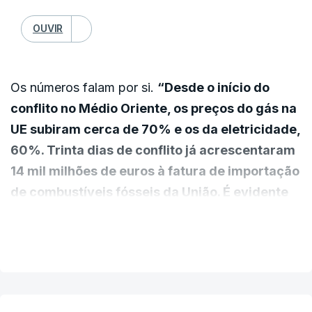
OUVIR
Os números falam por si.
“Desde o início do
conflito no Médio Oriente, os preços do gás na
UE subiram cerca de 70% e os da eletricidade,
60%. Trinta dias de conflito já acrescentaram
14 mil milhões de euros à fatura de importação
de combustíveis fósseis da União. É evidente
que estamos perante uma situação muito
VER MAIS
grave”,
começou por dizer o Comissário da
energia no fim da reunião por videoconferência
dos ministros das energia da União Europeia”.