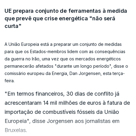
efeito de contágio nos preços da eletricidade",
“Existem já boas oportunidades para os Estados-
UE prepara conjunto de ferramentas à medida
adiantou o responsável europeu da tutela,
Membros apoiarem grupos vulneráveis ou
que prevê que crise energética "não será
pedindo "ações concretas de redução da
curta"
indústrias que se encontram neste momento sob
procura" como teletrabalho e incentivo ao uso de
dificuldades extraordinárias, em termos de auxílios
transportes públicos.
A União Europeia está a preparar um conjunto de medidas
estatais. Mas vamos simplificar e alargar ainda
para que os Estados-membros lidem com as consequências
mais estas possibilidades. Assim, teremos à
da guerra no Irão, uma vez que os mercados energéticos
disposição um leque completo de ferramentas
permanecerão afetados "durante um longo período", disse o
diferentes.
comissário europeu da Energia, Dan Jorgensen, esta terça-
feira.
Além disso, e a curto prazo, a Comissão está a
"Em termos financeiros, 30 dias de conflito já
preparar diferentes oportunidades e
acrescentaram 14 mil milhões de euros à fatura de
possibilidades semelhantes às que utilizámos
importação de combustíveis fósseis da União
durante a crise de 2022.
Europeia", disse Jorgensen aos jornalistas em
Bruxelas.