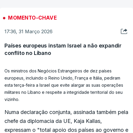
evitar a repetição da agressão", afirmou o
infraestrutura energética da região foi devastada
presidente iraniano numa conversa telefónica com
pela guerra e continua a ser destruída”.
MOMENTO-CHAVE
o presidente do Conselho Europeu, António
17:36, 31 Março 2026
Costa, segundo um comunicado do seu gabinete.
ERRO
100
Países europeus instam Israel a não expandir
Reiterou algumas exigências já feitas: o fim da
ERROR ON HTML5 MEDIA ELEMENT
conflito no Líbano
"agressão", o pagamento de indemnizações
ESTE CONTEÚDO ESTÁ NESTE MOMENTO
financeiras, uma definição clara das
Os ministros dos Negócios Estrangeiros de dez países
INDISPONÍVEL
responsabilidades e a cessação das hostilidades
europeus, incluindo o Reino Unido, França e Itália, pediram
em todas as frentes.
esta terça-feira a Israel que evite alargar as suas operações
militares no Líbano e respeite a integridade territorial do seu
vizinho.
Numa declaração conjunta, assinada também pela
chefe da diplomacia da UE, Kaja Kallas,
Esta situação ameaça impor custos adicionais às
expressam o "total apoio dos países ao governo e
nossas indústrias e às nossas famílias. Não