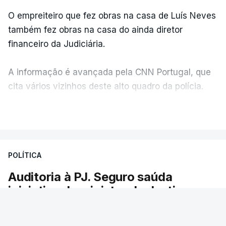
O empreiteiro que fez obras na casa de Luís Neves
também fez obras na casa do ainda diretor
financeiro da Judiciária.
A informação é avançada pela CNN Portugal, que
cita vários vizinhos deste alto quadro da polícia.
VER MAIS
Foi o diretor financeiro, Álvaro Pires, que assumiu a
responsabilidade de sugerir as instalações da
Construbarcelos para acolher um atrelado
POLÍTICA
apreendido numa operação de droga.
Auditoria à PJ. Seguro saúda
iniciativa da ministra da Justiça
O presidente da República saudou a auditoria