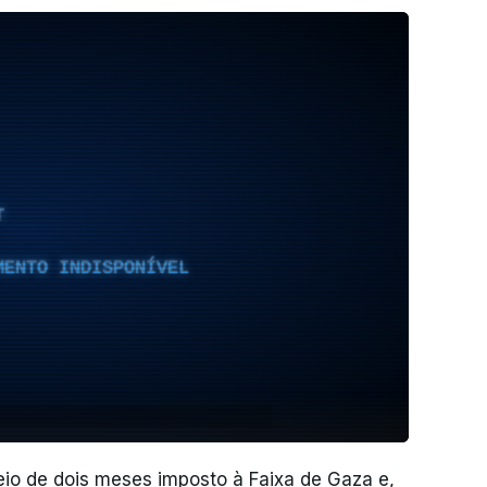
T
MENTO INDISPONÍVEL
ueio de dois meses imposto à Faixa de Gaza e,