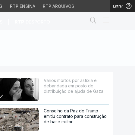
G
RTP ENSINA
RTP ARQUIVOS
Entrar
Abrir campo de
|
S
RTP
DESPORTO
 posto de distribuição 
Vários mortos por asfixia e
debandada em posto de
distribuição de ajuda de Gaza
Conselho da Paz de Trump
emitiu contrato para construção
de base militar