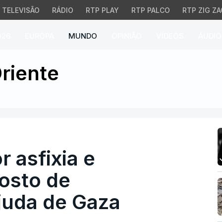
TELEVISÃO
RÁDIO
RTP PLAY
RTP PALCO
RTP ZIG ZA
026
EUROPA
MUNDO
OPINIÃO
VÍDEOS
ÁUDIO
asfixia e debandada em
riente
 asfixia e
osto de
ajuda de Gaza