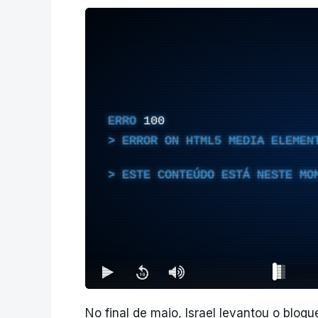
ERRO
100
ERROR ON HTML5 MEDIA ELEMEN
ESTE CONTEÚDO ESTÁ NESTE MO
No final de maio, Israel levantou o bloq