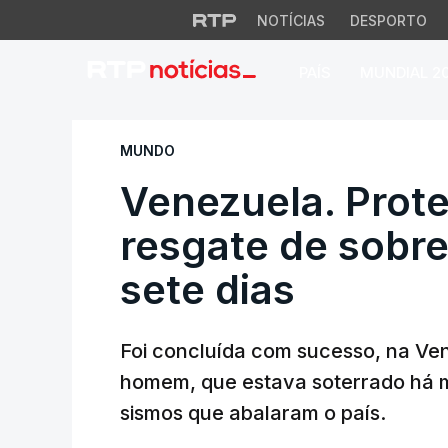
NOTÍCIAS
DESPORTO
PAÍS
MUNDIAL 2
Venezuela. Proteçã
MUNDO
Venezuela. Prote
resgate de sobre
sete dias
Foi concluída com sucesso, na Ve
homem, que estava soterrado há 
sismos que abalaram o país.