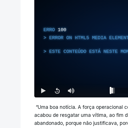
ERRO
100
ERROR ON HTML5 MEDIA ELEMEN
ESTE CONTEÚDO ESTÁ NESTE MO
“Uma boa notícia. A força operacional 
acabou de resgatar uma vítima, ao fim d
abandonado, porque não justificava, po