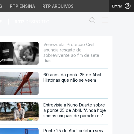
G
RTP ENSINA
RTP ARQUIVOS
Entrar
Abrir campo de
|
S
RTP
DESPORTO
 de sobrevivente ao fim 
Venezuela. Proteção Civil
anuncia resgate de
sobrevivente ao fim de sete
dias
60 anos da ponte 25 de Abril.
Histórias que não se veem
Entrevista a Nuno Duarte sobre
a ponte 25 de Abril. "Ainda hoje
somos um país de paradoxos"
Ponte 25 de Abril celebra seis