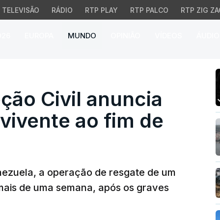
TELEVISÃO
RÁDIO
RTP PLAY
RTP PALCO
RTP ZIG ZA
026
EUROPA
MUNDO
OPINIÃO
VÍDEOS
ÁUDIO
o Civil anuncia resgate
ção Civil anuncia
vivente ao fim de
nezuela, a operação de resgate de um
mais de uma semana, após os graves