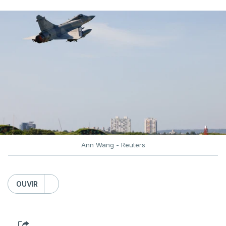
Desde então, ataques de drones ucranianos
visaram locais próximos a São Petersburgo
(noroeste), Simferopol (na Crimeia), Krasnodar e
Volgogrado (sul) e também Samara (na margem
leste do rio Volga).
Mais de quatro anos após o início da ofensiva
russa em larga escala contra a Ucrânia, a
diplomacia está estagnada e ambos os países
intensificam os ataques de longo alcance,
provocando um número crescente de vítimas civis.
Ann Wang - Reuters
TÓPICOS
Crimeia Krasnodar Volgogrado
,
OUVIR
Wildberries
,
Petersburgo