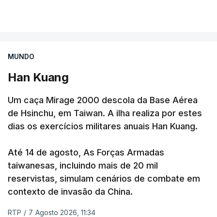
Segundo o governador regional, Denis Pasler, três
VER MAIS
drones caíram hoje sobre o telhado do centro
logístico, sem deixar vítimas.
MUNDO
Desde meados de julho, a Ucrânia atingiu cerca de
Han Kuang
20 instalações pertencentes à Wildberries --- uma
plataforma de comércio online muito popular,
Um caça Mirage 2000 descola da Base Aérea
frequentemente chamada de "Amazon russa" ---
de Hsinchu, em Taiwan. A ilha realiza por estes
espalhadas por quase toda a Rússia e na Crimeia
dias os exercícios militares anuais Han Kuang.
anexada.
Até 14 de agosto, As Forças Armadas
Os primeiros ataques, ocorridos na noite de 17 para
taiwanesas, incluindo mais de 20 mil
18 de julho, fizeram oito mortos e quase 90 feridos
reservistas, simulam cenários de combate em
em instalações nas regiões de Moscovo e Tambov
contexto de invasão da China.
(centro-oeste).
RTP
/
7 Agosto 2026, 11:34