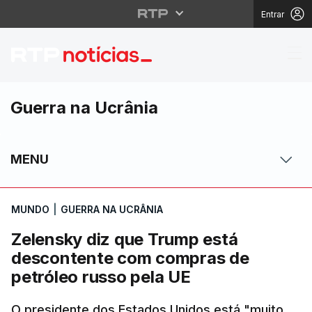
Entrar
Zelensky diz que Trum
Guerra na Ucrânia
MENU
MUNDO
|
GUERRA NA UCRÂNIA
Zelensky diz que Trump está
descontente com compras de
petróleo russo pela UE
O presidente dos Estados Unidos está "muito