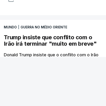
MUNDO
|
GUERRA NO MÉDIO ORIENTE
Trump insiste que conflito com o
Irão irá terminar "muito em breve"
Donald Trump insiste que o conflito com o Irão
está prestes a ter um fim.
RTP
/
atualizado 7 Agosto 2026, 06:45
ERRO
100