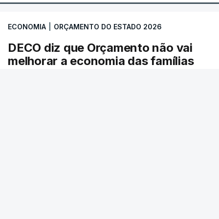
ECONOMIA
|
ORÇAMENTO DO ESTADO 2026
DECO diz que Orçamento não vai
melhorar a economia das famílias
com dificuldades
A Associação para a Defesa do Consumidor
considera que o Orçamento do Estado para
2026 não vai melhorar a situação das famílias
que vivem com mais dificuldades. Natália Nunes
admite que o documento tem medidas
positivas, mas considera que estas terão um
efeito insignificante.
Antena 1
/
atualizado 28 Outubro 2025, 16:35