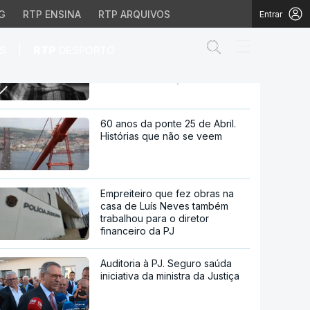
G
RTP ENSINA
RTP ARQUIVOS
Entrar
Abrir campo de
|
S
RTP
DESPORTO
ACT multa dez empresas e
adverte 13 por desrespeito da
lei da amamentação
 desrespeito da lei da
60 anos da ponte 25 de Abril.
Histórias que não se veem
Empreiteiro que fez obras na
casa de Luís Neves também
trabalhou para o diretor
financeiro da PJ
Auditoria à PJ. Seguro saúda
iniciativa da ministra da Justiça