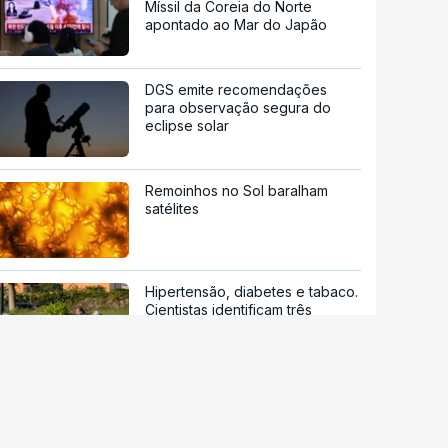
Míssil da Coreia do Norte
apontado ao Mar do Japão
DGS emite recomendações
para observação segura do
eclipse solar
Remoinhos no Sol baralham
satélites
Hipertensão, diabetes e tabaco.
Cientistas identificam três
fatores a controlar para atrasar
a demência
Sessenta trabalhadores de
fábrica de calçado em Gaia
despedidos sem aviso