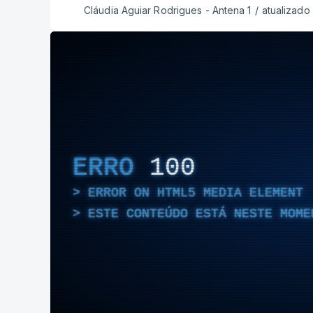
Cláudia Aguiar Rodrigues - Antena 1
/
atualizado
ERRO
100
ERROR ON HTML5 MEDIA ELEMENT
ESTE CONTEÚDO ESTÁ NESTE MOME