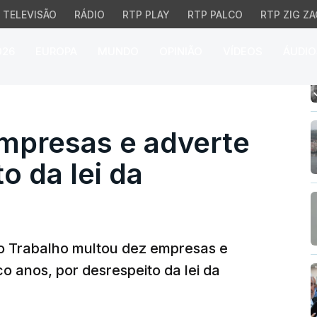
TELEVISÃO
RÁDIO
RTP PLAY
RTP PALCO
RTP ZIG ZA
026
EUROPA
MUNDO
OPINIÃO
VÍDEOS
ÁUDIO
resas e adverte 13 por
mpresas e adverte
o da lei da
o Trabalho multou dez empresas e
co anos, por desrespeito da lei da