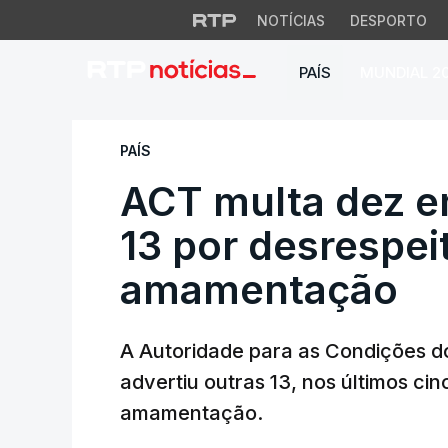
NOTÍCIAS
DESPORTO
PAÍS
MUNDIAL 2
ACT multa dez emp
PAÍS
ACT multa dez e
13 por desrespeit
amamentação
A Autoridade para as Condições d
advertiu outras 13, nos últimos cin
amamentação.