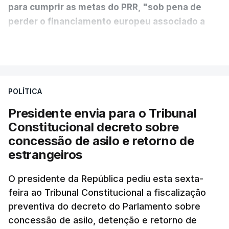
para cumprir as metas do PRR, "sob pena de
perder o financiamento europeu associado a
essa reforma específica".
VER MAIS
António José Seguro entende que a reforma reúne
treze apoios sociais "num só" e pretende "tornar o
POLÍTICA
sistema mais simples, mais justo e transparente".
Presidente envia para o Tribunal
"Sempre que seja possível reduzir burocracias,
Constitucional decreto sobre
eliminar sobreposições e garantir que os apoios
concessão de asilo e retorno de
chegam a quem mais necessita, estaremos a dar
estrangeiros
um passo na direção certa", argumenta o
O presidente da República pediu esta sexta-
Presidente da República.
feira ao Tribunal Constitucional a fiscalização
preventiva do decreto do Parlamento sobre
Assegurar que "ninguém é
concessão de asilo, detenção e retorno de